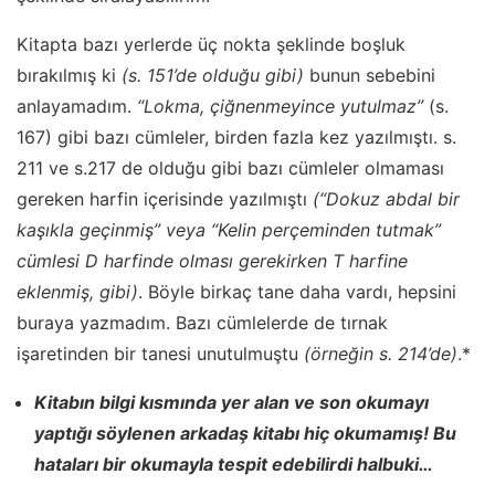
Kitapta bazı yerlerde üç nokta şeklinde boşluk
bırakılmış ki
(s. 151’de olduğu gibi)
bunun sebebini
anlayamadım.
“Lokma, çiğnenmeyince yutulmaz”
(s.
167) gibi bazı cümleler, birden fazla kez yazılmıştı. s.
211 ve s.217 de olduğu gibi bazı cümleler olmaması
gereken harfin içerisinde yazılmıştı
(“Dokuz abdal bir
kaşıkla geçinmiş” veya “Kelin perçeminden tutmak”
cümlesi D harfinde olması gerekirken T harfine
eklenmiş, gibi)
. Böyle birkaç tane daha vardı, hepsini
buraya yazmadım. Bazı cümlelerde de tırnak
işaretinden bir tanesi unutulmuştu
(örneğin s. 214’de)
.*
Kitabın bilgi kısmında yer alan ve son okumayı
yaptığı söylenen arkadaş kitabı hiç okumamış! Bu
hataları bir okumayla tespit edebilirdi halbuki…