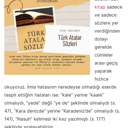
kitap
sadece
ve sadece
sözlere yer
verdiğinden
dolayı
genelde
cümleler
arası geçiş
yaparak
hızlıca
okuyoruz. İmla hatasının neredeyse olmadığı eserde
tespit ettiğim hataları ise: “kale” yerine “kaale”
olmalıydı, “yede” değil “ye de” şeklinde olmalıydı (s.
47), “Kara denizde” yerine “Karadeniz’de” olmalıydı (s.
141), “Nasuh” kelimesi iki kez yazılmıştı (s. 177)
şeklinde sıralayabilirim.