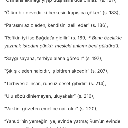
“Ölüm bir devedir ki herkesin kapısına çöker” (s. 183),
“Parasını aziz eden, kendisini zelil eder” (s. 186),
“Refikin iyi ise Bağdat’a gidilir” (s. 189)
* Bunu özellikle
yazmak istedim çünkü, mesleki anlamı beni güldürdü.
“Saygı sayana, terbiye alana göredir” (s. 197),
“Şık şık eden nalcıdır, iş bitiren akçedir” (s. 207),
“Terbiyesiz insan, ruhsuz ceset gibidir” (s. 214),
“Ulu sözü dinlemeyen, uluyakalır” (s. 216),
“Vaktini gözeten emeline nail olur” (s. 220),
“Yahudi’nin yemeğini ye, evinde yatma; Rum’un evinde