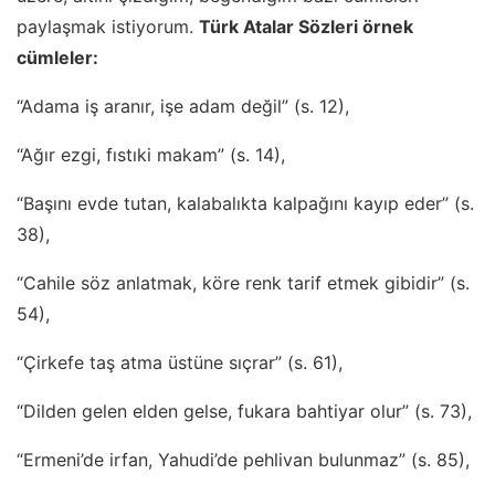
paylaşmak istiyorum.
Türk Atalar Sözleri örnek
cümleler:
“Adama iş aranır, işe adam değil” (s. 12),
“Ağır ezgi, fıstıki makam” (s. 14),
“Başını evde tutan, kalabalıkta kalpağını kayıp eder” (s.
38),
“Cahile söz anlatmak, köre renk tarif etmek gibidir” (s.
54),
“Çirkefe taş atma üstüne sıçrar” (s. 61),
“Dilden gelen elden gelse, fukara bahtiyar olur” (s. 73),
“Ermeni’de irfan, Yahudi’de pehlivan bulunmaz” (s. 85),