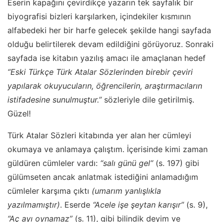
Eserin kapağını çevirdikçe yazarın tek sayfalık bir
biyografisi bizleri karşılarken, içindekiler kısmının
alfabedeki her bir harfe gelecek şekilde hangi sayfada
olduğu belirtilerek devam edildiğini görüyoruz. Sonraki
sayfada ise kitabın yazılış amacı ile amaçlanan hedef
“Eski Türkçe Türk Atalar Sözlerinden birebir çeviri
yapılarak okuyucuların, öğrencilerin, araştırmacıların
istifadesine sunulmuştur.”
sözleriyle dile getirilmiş.
Güzel!
Türk Atalar Sözleri kitabında yer alan her cümleyi
okumaya ve anlamaya çalıştım. İçerisinde kimi zaman
güldüren cümleler vardı:
“salı günü gel”
(s. 197) gibi
gülümseten ancak anlatmak istediğini anlamadığım
cümleler karşıma çıktı
(umarım yanlışlıkla
yazılmamıştır)
. Eserde
“Acele işe şeytan karışır”
(s. 9),
“Aç ayı oynamaz”
(s. 11), gibi bilindik deyim ve