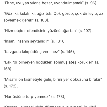
“Fitne, uyuyan yılana bezer, uyandırılmamalı” (s. 96),
“Göz iki, kulak iki, ağız tek. Çok görüp, çok dinleyip, az
söylemek gerek” (s. 103),
“Hizmetçidir efendisinin yüzünü ağartan” (s. 107),
“İnsan, insanın şeytanıdır” (s. 131),
“Kavgada kılıç ödünç verilmez” (s. 145),
“Lakırdı bilmeyen hödükler, sönmüş ateş körükler” (s.
168),
“Misafir on kısmetiyle gelir, birini yer dokuzunu bırakır”
(s. 172),
“Nar üstüne turp yenmez” (s. 178),
“Osmanlı ekmeği yiyip düşmana dua olmaz” (s. 181),