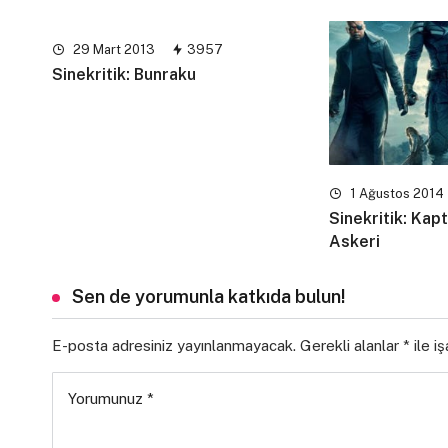
29 Mart 2013
3957
Sinekritik: Bunraku
1 Ağustos 2014
Sinekritik: Kap
Askeri
Sen de yorumunla katkıda bulun!
E-posta adresiniz yayınlanmayacak.
Gerekli alanlar
*
ile i
Yorumunuz
*