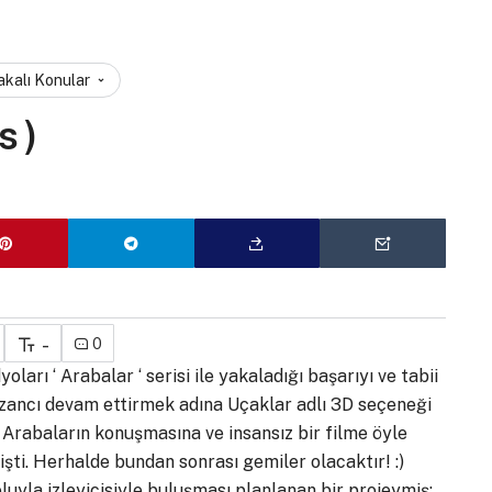
akalı Konular
s )
-
0
oları ‘ Arabalar ‘ serisi ile yakaladığı başarıyı ve tabii
zancı devam ettirmek adına Uçaklar adlı 3D seçeneği
. Arabaların konuşmasına ve insansız bir filme öyle
lmişti. Herhalde bundan sonrası gemiler olacaktır! :)
luyla izleyicisiyle buluşması planlanan bir projeymiş;