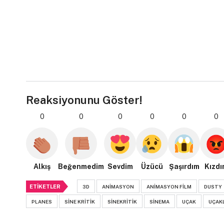
Reaksiyonunu Göster!
0
0
0
0
0
0
Alkış
Beğenmedim
Sevdim
Üzücü
Şaşırdım
Kızdı
ETIKETLER
3D
ANIMASYON
ANIMASYON FILM
DUSTY
PLANES
SINE KRITIK
SINEKRITIK
SINEMA
UÇAK
UÇAK