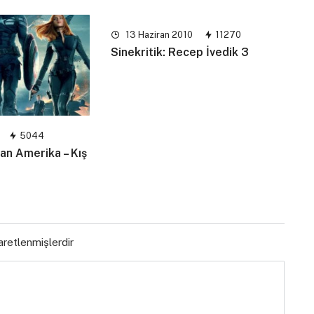
13 Haziran 2010
11270
Sinekritik: Recep İvedik 3
5044
tan Amerika – Kış
şaretlenmişlerdir