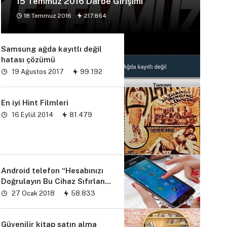
15 Temmuz 2016 Darbe Girişimi
18 Temmuz 2016
217.864
Samsung ağda kayıtlı değil
hatası çözümü
19 Ağustos 2017
99.192
En iyi Hint Filmleri
16 Eylül 2014
81.479
Android telefon “Hesabınızı
Doğrulayın Bu Cihaz Sıfırlandı
sorunu” çözümü
27 Ocak 2018
58.833
Güvenilir kitap satın alma