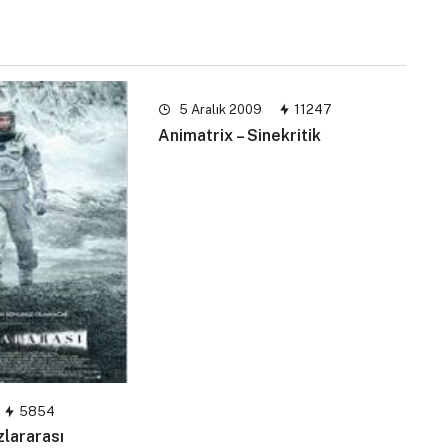
5 Aralık 2009
11247
Animatrix – Sinekritik
5854
ızlararası