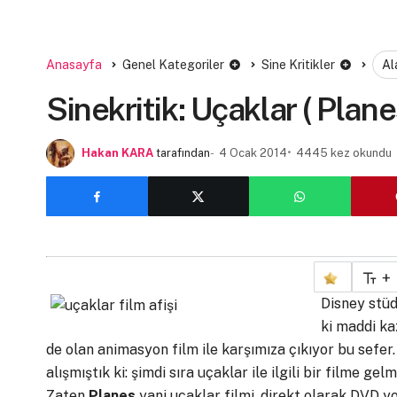
Anasayfa
Genel Kategoriler
Sine Kritikler
Al
Sinekritik: Uçaklar ( Plane
Hakan KARA
tarafından
4 Ocak 2014
4445 kez okundu
+
Disney stüdy
ki maddi ka
de olan animasyon film ile karşımıza çıkıyor bu sefer
alışmıştık ki: şimdi sıra uçaklar ile ilgili bir filme ge
Zaten
Planes
yani uçaklar filmi, direkt olarak DVD yo