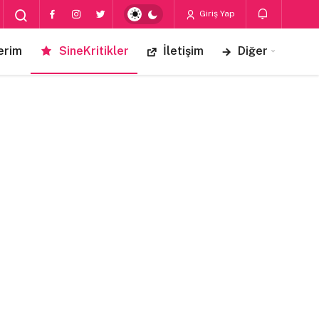
Giriş Yap
erim
SineKritikler
İletişim
Diğer