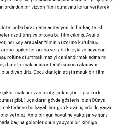
nın ardından bir vizyon filmi olmasına karar verilerek
eta: belki biraz daha acıtasyon ile bir kaç farklı
eler azaltılmış ve ortaya bu film çıkmış. Aslına
yor, her şey arabalar filminin üzerine kurulmuş
 araba, spikerler araba ve tabii ki aşkı ve heyecanı
 baş rolüne oturtmak maziyi canlandırmak adına mı
işi hatırlatmak adına istediği sonucu alamıyor:
le diyebiliriz. Çocuklar için atıştırmalık bir film
eye çıkartmak her zaman ilgi çekmiştir. Tıpkı Türk
olması gibi. ) uçakların gövde gösterisi olan Dünya
mektedir ve bu hayali her gün kurar: içinde de yaşar.
ı ona yetmez. Ama bir gün hayaline yaklaşır ve şans
mada başına gelenler onun yepyeni bir kimliğe