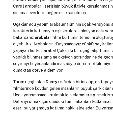
Cars ( arabalar ) serisinin büyük ilgiyle karşılanması
sinemaseverlerin beğenisine sunulmuş.
Uçaklar
adlı yapım arabalar filminin uçak versiyonu ad
karakterin katılımıyla aşk katılarak aksiyon dolu sahn
bakarsanız
arabalar
filmi bu filmin temelini oluşturu
diyebiliriz. Arabaların dünyasındayız çünkü; seyirciler
yaşayan herkes araba! Çok eski bir uçağı alıp filmin
yapıldı bilinmez ama ne aksiyon açısından ne de geçm
seyirciyi heyecanlandırmak şöyle dursun, etkilemiyor bi
olmaktan öteye gidemiyor.
Tarım uçağı olan
Dusty
( sıfırdan birini alıp, en tep
filmlerinde köyden gelen insanların büyük şarkıcılar 
Uçak yarışmasına katılmak için elemelere girmek iste
Daha iyi olmak için elindeki tüm imkanları kullanmas
eseri bu yarışmaya katılma hakkı elde eder. Bu yarış