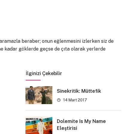
aramazla beraber; onun eğlenmesini izlerken siz de
e kadar göklerde geçse de çıta olarak yerlerde
İlginizi Çekebilir
Sinekritik: Müttefik
14 Mart 2017
Dolemite Is My Name
Eleştirisi