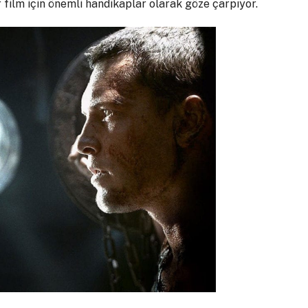
r film için önemli handikaplar olarak göze çarpıyor.