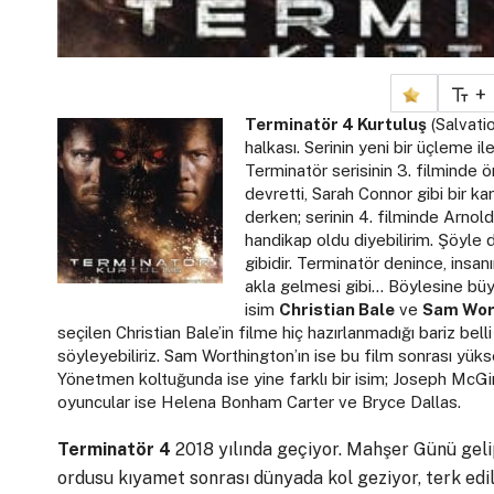
+
Terminatör 4 Kurtuluş
(Salvatio
halkası. Serinin yeni bir üçleme i
Terminatör serisinin 3. filmind
devretti, Sarah Connor gibi bir k
derken; serinin 4. filminde Arn
handikap oldu diyebilirim. Şöyle
gibidir. Terminatör denince, insa
akla gelmesi gibi… Böylesine büy
isim
Christian Bale
ve
Sam Wor
seçilen Christian Bale’in filme hiç hazırlanmadığı bariz bel
söyleyebiliriz. Sam Worthington’ın ise bu film sonrası yük
Yönetmen koltuğunda ise yine farklı bir isim; Joseph McGin
oyuncular ise Helena Bonham Carter ve Bryce Dallas.
Terminatör 4
2018 yılında geçiyor. Mahşer Günü geli
ordusu kıyamet sonrası dünyada kol geziyor, terk edil