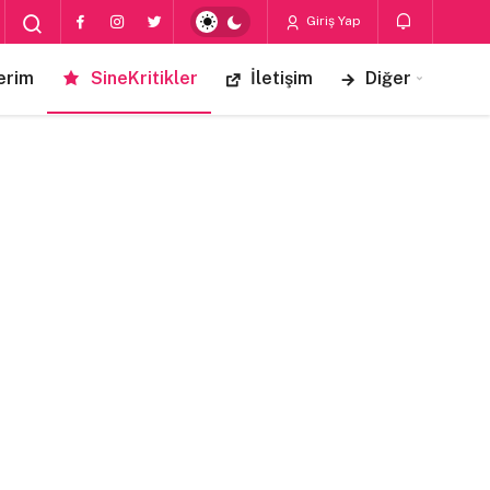
Giriş Yap
erim
SineKritikler
İletişim
Diğer