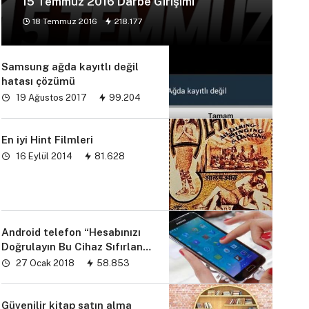
15 Temmuz 2016 Darbe Girişimi
18 Temmuz 2016
218.177
Samsung ağda kayıtlı değil
hatası çözümü
19 Ağustos 2017
99.204
En iyi Hint Filmleri
16 Eylül 2014
81.628
Android telefon “Hesabınızı
Doğrulayın Bu Cihaz Sıfırlandı
sorunu” çözümü
27 Ocak 2018
58.853
Güvenilir kitap satın alma