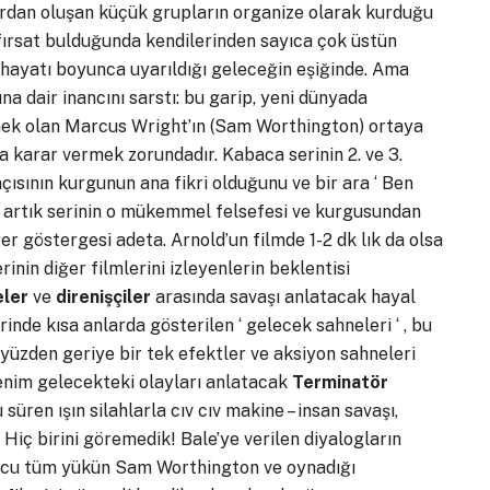
ardan oluşan küçük grupların organize olarak kurduğu
e fırsat bulduğunda kendilerinden sayıca çok üstün
hayatı boyunca uyarıldığı geleceğin eşiğinde. Ama
na dair inancını sarstı: bu garip, yeni dünyada
mek olan Marcus Wright’ın (Sam Worthington) ortaya
na karar vermek zorundadır. Kabaca serinin 2. ve 3.
açısının kurgunun ana fikri olduğunu ve bir ara ‘ Ben
ek artık serinin o mükemmel felsefesi ve kurgusundan
er göstergesi adeta. Arnold’un filmde 1-2 dk lık da olsa
erinin diğer filmlerini izleyenlerin beklentisi
eler
ve
direnişçiler
arasında savaşı anlatacak hayal
erinde kısa anlarda gösterilen ‘ gelecek sahneleri ‘ , bu
 yüzden geriye bir tek efektler ve aksiyon sahneleri
; benim gelecekteki olayları anlatacak
Terminatör
üren ışın silahlarla cıv cıv makine – insan savaşı,
. Hiç birini göremedik! Bale’ye verilen diyalogların
sonucu tüm yükün Sam Worthington ve oynadığı