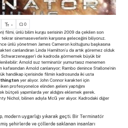
-
0
n) filmi, ünlü bilim kurgu serisinin 2009 da çekilen son
le tekrar sinemaseverlerin karşısına geleceğini biliyoruz.
e önce ünlü yönetmen James Cameron koltuğunu başkasına
arakteri canlandıran Linda Hamilton’u da artık göremez olduk
old Schwarzenegger’i de kadroda görmemek büyük bir
 denilebilir: Arnold suz terminatör yumurtasız menemen
nın kafasından Arnold canlanıyor; Rambo denince Stallone’nin
ük handikap içerisinde filmin kadrosunda iki usta
thington
yer alıyor. John Connor karakteri için
li iken profesyonelce elinden geleni yaptığını
sek bütçeli yapımlarda yer aldığını eklemek gerek.
ty Nichol, bilinen adıyla McG yer alıyor. Kadrodaki diğer
p, modern uygarlığı yıkarak geçti. Bir Terminatör
miş şehirlerde ve çöllerde saklanan insanları