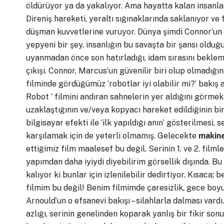
öldürüyor ya da yakalıyor. Ama hayatta kalan insanl
Direniş hareketi, yeraltı sığınaklarında saklanıyor v
düşman kuvvetlerine vuruyor. Dünya şimdi Connor’un 
yepyeni bir şey, insanlığın bu savaşta bir şansı olduğu
uyanmadan önce son hatırladığı, idam sırasını bekle
çıkışı. Connor, Marcus’un güvenilir biri olup olmadığı
filminde gördüğümüz ‘robotlar iyi olabilir mi?’ bakış 
Robot ‘ filmini andıran sahnelerin yer aldığını görm
uzaklaştığının ve/veya kopyacı hareket edildiğinin bir
bilgisayar efekti ile ‘ilk yapıldığı anın’ gösterilmesi, s
karşılamak için de yeterli olmamış. Gelecekte
makin
ettiğimiz film maalesef bu değil. Serinin 1. ve 2. filml
yapımdan daha iyiydi diyebilirim görsellik dışında. Bu
kalıyor ki bunlar için izlenilebilir dedirtiyor. Kısaca
filmim bu değil! Benim filmimde çaresizlik, gece boyu s
Arnould’un o efsanevi bakışı – silahlarla dalması vardı
azlığı, serinin genelinden koparak yanlış bir fikir 