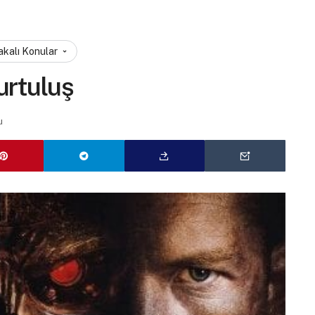
akalı Konular
urtuluş
u