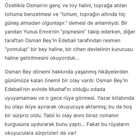
Özellikle Osman’ın genç ve toy halini, toprağa atılan
tohuma benzetmesi ve
“tohum, toprağın altında hiç
güneş almadan olgunlaşır.”
demesi de anlamlıydı. Bir
yandan Yunus Emre’nin “pişmesini” takip ederken, diğer
taraftan Osman Bey’in Edebali tarafından resmen
“yontulup” bir bey haline, bir cihan devletinin kurucusu
haline getirilmesini okuyorduk…
Osman Bey dönemi hakkında yaşanmış hikâyelerden
günümüze kalan önemli bir olay vardı: Osman Bey’in
Edebali’nin evinde Mushaf’ın olduğu odada
uyuyamaması ve o gece rüya görmesi. Yazar kitabında
bu olayı ikiye ayırarak okuyucuya aktarmış; bu da hoş
bir sürpriz oldu. Tabii ki olay anını biraz romanın
kurgusuna uydurarak bunu yaptı… Fakat bu rüyaların
okuyuculara sürprizleri de var!