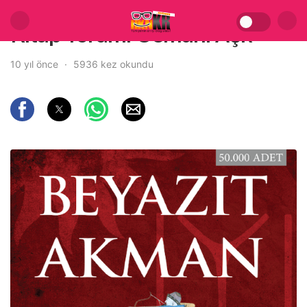
Kitap Yorum: Osman: Aşk
10 yıl önce
5936 kez okundu