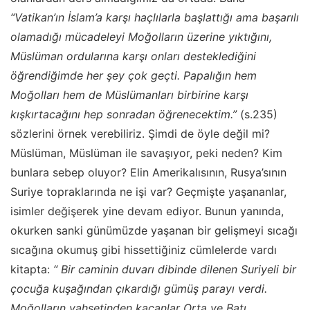
“Vatikan’ın İslam’a karşı haçlılarla başlattığı ama başarılı
olamadığı mücadeleyi Moğolların üzerine yıktığını,
Müslüman ordularına karşı onları desteklediğini
öğrendiğimde her şey çok geçti. Papalığın hem
Moğolları hem de Müslümanları birbirine karşı
kışkırtacağını hep sonradan öğrenecektim.”
(s.235)
sözlerini örnek verebiliriz. Şimdi de öyle değil mi?
Müslüman, Müslüman ile savaşıyor, peki neden? Kim
bunlara sebep oluyor? Elin Amerikalısının, Rusya’sının
Suriye topraklarında ne işi var? Geçmişte yaşananlar,
isimler değişerek yine devam ediyor. Bunun yanında,
okurken sanki günümüzde yaşanan bir gelişmeyi sıcağı
sıcağına okumuş gibi hissettiğiniz cümlelerde vardı
kitapta:
“ Bir caminin duvarı dibinde dilenen Suriyeli bir
çocuğa kuşağından çıkardığı gümüş parayı verdi.
Moğolların vahşetinden kaçanlar Orta ve Batı