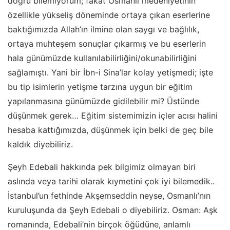
doğru bilemiyorum; fakat Osmanlı medeniyetinin
özellikle yükseliş döneminde ortaya çıkan eserlerine
baktığımızda Allah’ın ilmine olan saygı ve bağlılık,
ortaya muhteşem sonuçlar çıkarmış ve bu eserlerin
hala günümüzde kullanılabilirliğini/okunabilirliğini
sağlamıştı. Yani bir İbn-i Sina’lar kolay yetişmedi; işte
bu tip isimlerin yetişme tarzına uygun bir eğitim
yapılanmasına günümüzde gidilebilir mi? Üstünde
düşünmek gerek… Eğitim sistemimizin içler acısı halini
hesaba kattığımızda, düşünmek için belki de geç bile
kaldık diyebiliriz.
Şeyh Edebali hakkında pek bilgimiz olmayan biri
aslında veya tarihi olarak kıymetini çok iyi bilemedik..
İstanbul’un fethinde Akşemseddin neyse, Osmanlı’nın
kuruluşunda da Şeyh Edebali o diyebiliriz. Osman: Aşk
romanında, Edebali’nin birçok öğüdüne, anlamlı