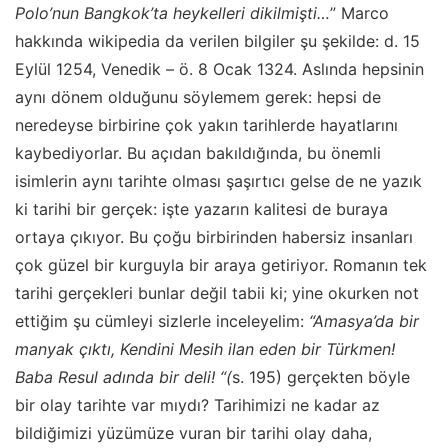
Polo’nun Bangkok’ta heykelleri dikilmişti…
” Marco
hakkında wikipedia da verilen bilgiler şu şekilde: d. 15
Eylül 1254, Venedik – ö. 8 Ocak 1324. Aslında hepsinin
aynı dönem olduğunu söylemem gerek: hepsi de
neredeyse birbirine çok yakın tarihlerde hayatlarını
kaybediyorlar. Bu açıdan bakıldığında, bu önemli
isimlerin aynı tarihte olması şaşırtıcı gelse de ne yazık
ki tarihi bir gerçek: işte yazarın kalitesi de buraya
ortaya çıkıyor. Bu çoğu birbirinden habersiz insanları
çok güzel bir kurguyla bir araya getiriyor. Romanın tek
tarihi gerçekleri bunlar değil tabii ki; yine okurken not
ettiğim şu cümleyi sizlerle inceleyelim:
“Amasya’da bir
manyak çıktı, Kendini Mesih ilan eden bir Türkmen!
Baba Resul adında bir deli! “(
s. 195) gerçekten böyle
bir olay tarihte var mıydı? Tarihimizi ne kadar az
bildiğimizi yüzümüze vuran bir tarihi olay daha,