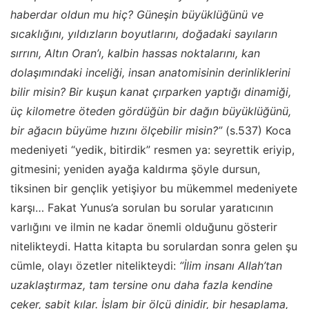
haberdar oldun mu hiç? Güneşin büyüklüğünü ve
sıcaklığını, yıldızların boyutlarını, doğadaki sayıların
sırrını, Altın Oran’ı, kalbin hassas noktalarını, kan
dolaşımındaki inceliği, insan anatomisinin derinliklerini
bilir misin? Bir kuşun kanat çırparken yaptığı dinamiği,
üç kilometre öteden gördüğün bir dağın büyüklüğünü,
bir ağacın büyüme hızını ölçebilir misin?”
(s.537) Koca
medeniyeti “yedik, bitirdik” resmen ya: seyrettik eriyip,
gitmesini; yeniden ayağa kaldırma şöyle dursun,
tiksinen bir gençlik yetişiyor bu mükemmel medeniyete
karşı… Fakat Yunus’a sorulan bu sorular yaratıcının
varlığını ve ilmin ne kadar önemli olduğunu gösterir
nitelikteydi. Hatta kitapta bu sorulardan sonra gelen şu
cümle, olayı özetler nitelikteydi:
“İlim insanı Allah’tan
uzaklaştırmaz, tam tersine onu daha fazla kendine
çeker, sabit kılar. İslam bir ölçü dinidir, bir hesaplama,