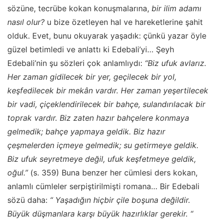
sözüne, tecrübe kokan konuşmalarına,
bir ilim adamı
nasıl olur?
u bize özetleyen hal ve hareketlerine şahit
olduk. Evet, bunu okuyarak yaşadık: çünkü yazar öyle
güzel betimledi ve anlattı ki Edebali’yi… Şeyh
Edebali’nin şu sözleri çok anlamlıydı:
“Biz ufuk avlarız.
Her zaman gidilecek bir yer, geçilecek bir yol,
keşfedilecek bir mekân vardır. Her zaman yeşertilecek
bir vadi, çiçeklendirilecek bir bahçe, sulandırılacak bir
toprak vardır. Biz zaten hazır bahçelere konmaya
gelmedik; bahçe yapmaya geldik. Biz hazır
çeşmelerden içmeye gelmedik; su getirmeye geldik.
Biz ufuk seyretmeye değil, ufuk keşfetmeye geldik,
oğul.”
(s. 359) Buna benzer her cümlesi ders kokan,
anlamlı cümleler serpiştirilmişti romana… Bir Edebali
sözü daha:
“ Yaşadığın hiçbir çile boşuna değildir.
Büyük düşmanlara karşı büyük hazırlıklar gerekir. “