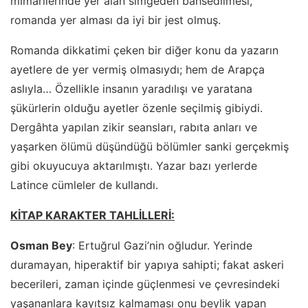
mimarilerinde yer alan simgeden bahsedilmesi,
romanda yer alması da iyi bir jest olmuş.
Romanda dikkatimi çeken bir diğer konu da yazarın
ayetlere de yer vermiş olmasıydı; hem de Arapça
aslıyla… Özellikle insanın yaradılışı ve yaratana
şükürlerin olduğu ayetler özenle seçilmiş gibiydi.
Dergâhta yapılan zikir seansları, rabıta anları ve
yaşarken ölümü düşündüğü bölümler sanki gerçekmiş
gibi okuyucuya aktarılmıştı. Yazar bazı yerlerde
Latince cümleler de kullandı.
KİTAP KARAKTER TAHLİLLERİ:
Osman Bey
: Ertuğrul Gazi’nin oğludur. Yerinde
duramayan, hiperaktif bir yapıya sahipti; fakat askeri
becerileri, zaman içinde güçlenmesi ve çevresindeki
yaşananlara kayıtsız kalmaması onu beylik yapan