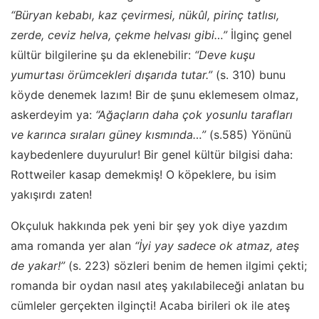
“Büryan kebabı, kaz çevirmesi, nükûl, pirinç tatlısı,
zerde, ceviz helva, çekme helvası gibi…”
İlginç genel
kültür bilgilerine şu da eklenebilir:
“Deve kuşu
yumurtası örümcekleri dışarıda tutar.”
(s. 310) bunu
köyde denemek lazım! Bir de şunu eklemesem olmaz,
askerdeyim ya:
“Ağaçların daha çok yosunlu tarafları
ve karınca sıraları güney kısmında…”
(s.585) Yönünü
kaybedenlere duyurulur! Bir genel kültür bilgisi daha:
Rottweiler kasap demekmiş! O köpeklere, bu isim
yakışırdı zaten!
Okçuluk hakkında pek yeni bir şey yok diye yazdım
ama romanda yer alan
“İyi yay sadece ok atmaz, ateş
de yakar!”
(s. 223) sözleri benim de hemen ilgimi çekti;
romanda bir oydan nasıl ateş yakılabileceği anlatan bu
cümleler gerçekten ilginçti! Acaba birileri ok ile ateş