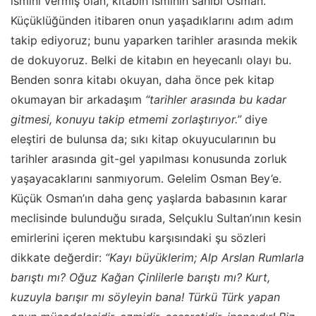
ismini vermiş olan, kitabın isminin sahibi Osman.
Küçüklüğünden itibaren onun yaşadıklarını adım adım
takip ediyoruz; bunu yaparken tarihler arasında mekik
de dokuyoruz. Belki de kitabın en heyecanlı olayı bu.
Benden sonra kitabı okuyan, daha önce pek kitap
okumayan bir arkadaşım
“tarihler arasında bu kadar
gitmesi, konuyu takip etmemi zorlaştırıyor.”
diye
eleştiri de bulunsa da; sıkı kitap okuyucularının bu
tarihler arasında git-gel yapılması konusunda zorluk
yaşayacaklarını sanmıyorum. Gelelim Osman Bey’e.
Küçük Osman’ın daha genç yaşlarda babasının karar
meclisinde bulunduğu sırada, Selçuklu Sultan’ının kesin
emirlerini içeren mektubu karşısındaki şu sözleri
dikkate değerdir:
“Kayı büyüklerim; Alp Arslan Rumlarla
barıştı mı? Oğuz Kağan Çinlilerle barıştı mı? Kurt,
kuzuyla barışır mı söyleyin bana! Türkü Türk yapan