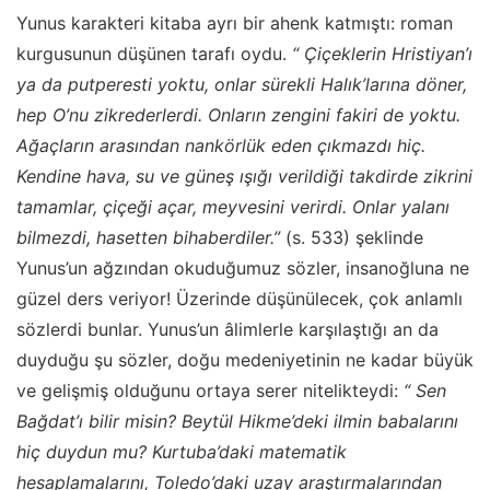
Yunus karakteri kitaba ayrı bir ahenk katmıştı: roman
kurgusunun düşünen tarafı oydu.
“ Çiçeklerin Hristiyan’ı
ya da putperesti yoktu, onlar sürekli Halık’larına döner,
hep O’nu zikrederlerdi. Onların zengini fakiri de yoktu.
Ağaçların arasından nankörlük eden çıkmazdı hiç.
Kendine hava, su ve güneş ışığı verildiği takdirde zikrini
tamamlar, çiçeği açar, meyvesini verirdi. Onlar yalanı
bilmezdi, hasetten bihaberdiler.”
(s. 533) şeklinde
Yunus’un ağzından okuduğumuz sözler, insanoğluna ne
güzel ders veriyor! Üzerinde düşünülecek, çok anlamlı
sözlerdi bunlar. Yunus’un âlimlerle karşılaştığı an da
duyduğu şu sözler, doğu medeniyetinin ne kadar büyük
ve gelişmiş olduğunu ortaya serer nitelikteydi:
“ Sen
Bağdat’ı bilir misin? Beytül Hikme’deki ilmin babalarını
hiç duydun mu? Kurtuba’daki matematik
hesaplamalarını, Toledo’daki uzay araştırmalarından