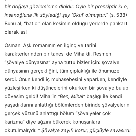
bir doğayı gözlemleme dinidir. Öyle bir prensiptir ki o,
insanoğluna ilk söylediği şey ‘Oku!’ olmuştur.”
(s. 538)
Bunu al, “batıcı” olan kesimin olduğu yerlerde pankart
olarak as!
Osman: Aşk romanının en ilginç ve tarihi
karakterlerinden bir tanesi de Mihal’di. Resmen
“şövalye dünyasına” ayna tuttu bizler için: şövalye
dünyasının gerçekliğini, tüm çıplaklığı ile önümüze
serdi. Onun kendi iç muhasebesini yaparken, kendiyle
yüzleşirken ki düşüncelerini okurken bir şövalye bulup
dövesim geldi! Mihal’in
“Ben, Mihal”
başlığı ile kendi
yaşadıklarını anlattığı bölümlerden birinde şövalyelerin
gerçek yüzünü anlattığı bölüm “şövalyeler çok
karizma” diye ağzını bükerek konuşanlara
okutulmalıydı:
“ Şövalye zayıfı korur, güçlüyle savaşırdı