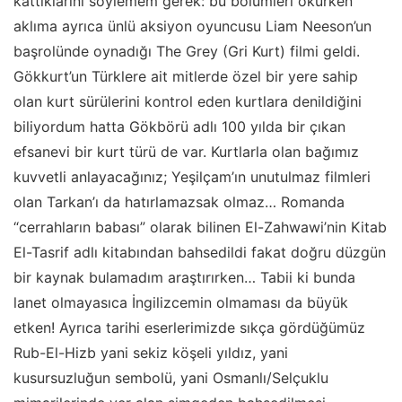
kattıklarını söylemem gerek: bu bölümleri okurken
aklıma ayrıca ünlü aksiyon oyuncusu Liam Neeson’un
başrolünde oynadığı The Grey (Gri Kurt) filmi geldi.
Gökkurt’un Türklere ait mitlerde özel bir yere sahip
olan kurt sürülerini kontrol eden kurtlara denildiğini
biliyordum hatta Gökbörü adlı 100 yılda bir çıkan
efsanevi bir kurt türü de var. Kurtlarla olan bağımız
kuvvetli anlayacağınız; Yeşilçam’ın unutulmaz filmleri
olan Tarkan’ı da hatırlamazsak olmaz… Romanda
“cerrahların babası” olarak bilinen El-Zahwawi’nin Kitab
El-Tasrif adlı kitabından bahsedildi fakat doğru düzgün
bir kaynak bulamadım araştırırken… Tabii ki bunda
lanet olmayasıca İngilizcemin olmaması da büyük
etken! Ayrıca tarihi eserlerimizde sıkça gördüğümüz
Rub-El-Hizb yani sekiz köşeli yıldız, yani
kusursuzluğun sembolü, yani Osmanlı/Selçuklu