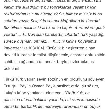
onun mücadelesidir, azmidir, cesaretidir, inancıdır! Biz
kanımızla suladığımız bu topraklarda yaşamak için
tekfurlardan izin mi alacağız? Siz bilmez misiniz ki bu
satırları yazan Selçuklu sultanı Moğolların kuklasıdır!
Siz bilmez misiniz ki artık onun hiçbir otoritesi ve gücü
yoktur! … Türk’ün şiarı harekettir, cihattır! Türk yaşadığı
sürece düşmanı bitmez. … Kılıcını kınına koyanımız
kaybeder.”
(s.103/104) Küçücük bir aşiretten cihan
devleti kuracak idealist düşüncenin, cesaret dolu kalbin
sahibinin ağzından da ancak böyle sözler çıkması
beklenir!
Türkü Türk yapan şeyin sözünün eri olduğunu söyleyen
Ertuğrul Bey’in Osman Bey’e nasihat ettiği şu sözler,
kulağa küpe yapılacak cinstendi:
“Doğruluk, ne
pahasına olursa haklının yanında, haksızın karşısında
olmaktır. Barbarlık ile medeniyet arasındaki en büyük