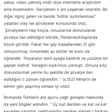
yakıp, video çekmiş midir diye internette araştırdım
ama bulamadım. Gerçekten o anı yaşamak isterdim. Bir
diğer ilginç gelen ve bende “kültür aydınlanması”
yaşatan olay ise şövalyeler konusunda oldu.
Şövalyelerin hep kılıçla, omuzlarına dokunularak
şövalye ilan edildiğini bilirdik; filmlerde/kitaplarda
böyle gördük. Fakat her şey masallardaki (!) gibi
olmuyormuş; romandaki şu sözler ile bunu da
öğrendik:
“İmparator beni ayağa kaldırdı ve yüzüme bir
şaplak indirdi. Yanağım kıpkırmızı çıkmıştı. Omuza kılıç
dokundurmak yerine bu şekilde de şövalye ilan
edildiğini o zaman öğrendim. “
(s.152) Mihal’in de
benim gibi şaşırmış olması iyi oldu!
Romanda Türklerin ata sporu yağlı güreşler hakkında
da yeni bilgiler edindim.
“ Üç kat deriden ve kat ve kat
keçeden yapılma, pehlivanlığın yegâne alamet-i farikası