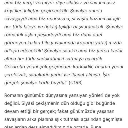
ama biz vergi vermiyor diye silahsız ve savunmasız
köylüleri kılıçtan geçirecektik. Şövalye onurlu
savaşçıydı ama biz onursuzca, savaşta kazanmak için
her türlü hileye ve üçkâğıtçılığa başvuracaktık. Şövalye
romantik aşkın peşindeydi ama biz daha adet
görmeyen kızları bile yuvalarında koparıp yatağımızda
or*spu edecektik! Şövalye sadıktı ama biz yeteri kadar
altına her türlü sadakatimizi satmaya hazırdık.
Cesaretin yerini çok geçmeden korkaklık, onurun yerini
şerefsizlik, sadakatin yerini ise ihanet almıştı. İşte
gerçek şövalye kodu buydu!”
(s.153)
Romanın günümüz dünyasına yansıyan yönleri de yok
değildi. Siyasi çekişmenin dün olduğu gibi bugünde
devam ettiği bir gerçek; fakat günümüzde yaşanan
savaşların arka planına ışık tutması açısından geçmişte
olanlardan ders almadığımız da ortada. Buna