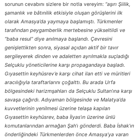
sorunun cevabını sizlere bir notla vereyim:
“aşırı Şiilik,
şamanlık ve bâtınilik etkisiyle oluşan görüşlerini ilk
olarak Amasya’da yaymaya başlamıştı. Türkmenler
tarafından peygamberlik mertebesine yükseltildi ve
“baba resul” diye anılmaya başlandı. Çevresini
genişlettikten sonra, siyasal açıdan aktif bir tavır
sergileyerek dinden ve adaletten ayrılmakla suçladığı
Selçuklu yöneticilerine karşı propagandaya başladı.
Gıyasettin keyhüsrev’e karşı cihat ilan etti ve müritleri
aracılığıyla taraftarlarını çoğalttı. Bu arada Urfa
bölgesindeki harizmşahları da Selçuklu Sultan’ına karşı
savaşa çağırdı. Adıyaman bölgesinde ve Malatya’da
kuvvetlerinin yenilmesi üzerine telaşa kapılan
Gıyasettin keyhüsrev, baba İlyas’ın üzerine ünlü
komutanlarından armağan Şah’ı gönderdi. Baba İshak’ın
önderliğindeki Türkmenlerden önce Amasya’ya varan