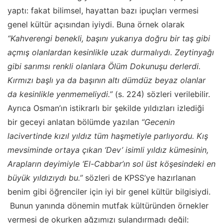
yaptı: fakat bilimsel, hayattan bazı ipuçları vermesi
genel kültür açısından iyiydi. Buna örnek olarak
“Kahverengi benekli, başını yukarıya doğru bir taş gibi
açmış olanlardan kesinlikle uzak durmalıydı. Zeytinyağı
gibi sarımsı renkli olanlara Ölüm Dokunuşu derlerdi.
Kırmızı başlı ya da başının altı dümdüz beyaz olanlar
da kesinlikle yenmemeliydi.”
(s. 224) sözleri verilebilir.
Ayrıca Osman’ın istikrarlı bir şekilde yıldızları izlediği
bir geceyi anlatan bölümde yazılan
“Gecenin
lacivertinde kızıl yıldız tüm haşmetiyle parlıyordu. Kış
mevsiminde ortaya çıkan ‘Dev’ isimli yıldız kümesinin,
Arapların deyimiyle ‘El-Cabbar’ın sol üst köşesindeki en
büyük yıldızıydı bu.”
sözleri de KPSS’ye hazırlanan
benim gibi öğrenciler için iyi bir genel kültür bilgisiydi.
Bunun yanında dönemin mutfak kültüründen örnekler
vermesi de okurken ağzımızı sulandırmadı değil: