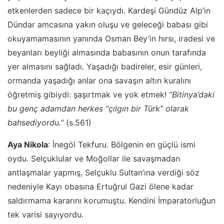
etkenlerden sadece bir kaçıydı. Kardeşi Gündüz Alp’in
Dündar amcasına yakın oluşu ve geleceği babası gibi
okuyamamasının yanında Osman Bey’in hırsı, iradesi ve
beyanları beyliği almasında babasının onun tarafında
yer almasını sağladı. Yaşadığı badireler, esir günleri,
ormanda yaşadığı anlar ona savaşın altın kuralını
öğretmiş gibiydi: şaşırtmak ve yok etmek!
“Bitinya’daki
bu genç adamdan herkes “çılgın bir Türk” olarak
bahsediyordu.”
(s.561)
Aya Nikola
: İnegöl Tekfuru. Bölgenin en güçlü ismi
oydu. Selçuklular ve Moğollar ile savaşmadan
antlaşmalar yapmış, Selçuklu Sultan’ına verdiği söz
nedeniyle Kayı obasına Ertuğrul Gazi ölene kadar
saldırmama kararını korumuştu. Kendini İmparatorluğun
tek varisi sayıyordu.