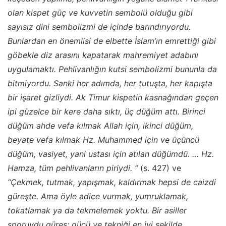
olan kispet güç ve kuvvetin sembolü olduğu gibi
sayısız dini sembolizmi de içinde barındırıyordu.
Bunlardan en önemlisi de elbette İslam’ın emrettiği gibi
göbekle diz arasını kapatarak mahremiyet adabını
uygulamaktı. Pehlivanlığın kutsi sembolizmi bununla da
bitmiyordu. Sanki her adımda, her tutuşta, her kapışta
bir işaret gizliydi. Ak Timur kispetin kasnağından geçen
ipi güzelce bir kere daha sıktı, üç düğüm attı. Birinci
düğüm ahde vefa kılmak Allah için, ikinci düğüm,
beyate vefa kılmak Hz. Muhammed için ve üçüncü
düğüm, vasiyet, yani ustası için atılan düğümdü. … Hz.
Hamza, tüm pehlivanların piriydi. “
(s. 427) ve
“Çekmek, tutmak, yapışmak, kaldırmak hepsi de caizdi
güreşte. Ama öyle adice vurmak, yumruklamak,
tokatlamak ya da tekmelemek yoktu. Bir asiller
sporuydu güreş; gücü ve tekniği en iyi şekilde