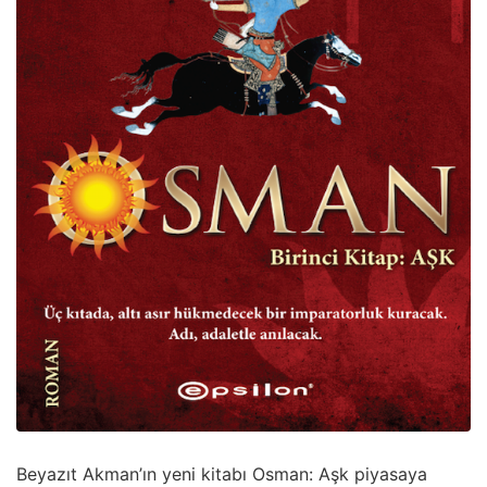
Beyazıt Akman’ın yeni kitabı Osman: Aşk piyasaya