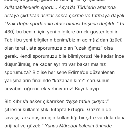
kullanabilenlerin sporu… Asya’da Türklerin arasında
ortaya çıktıktan asırlar sonra çekme ve tutmaya dayalı
Uzak doğu sporlarının atası olması boşuna değildi. “
(s.
430) bu benim için yeni bilgilere örnek gösterilebilir.
Tabii bu yeni bilgilerin benim/bizim açım(ız)dan üzücü
olan tarafı, ata sporumuza olan “uzaklığımız” olsa
gerek. Kendi sporumuzu bile bilmiyoruz! Ne kadar ince
düşünülmüş, ne kadar ayrıntı var bakar mısınız
sporumuza? Biz ise her sene Edirne’de düzenlenen
yarışmaların finalinde “kazanan kim?” sorusunun
cevabını öğrenerek yetiniyoruz! Büyük ayıp…
Biz Kıbrıs’a asker çıkarırken
“Ayşe tatile çıkıyor.”
şifresini kullanmıştık; kitapta Ertuğrul Gazi’nin de
savaşçı arkadaşları için kullandığı bir şifre vardı ki daha
orijinal ve güzel:
“ Yunus Mürebbi kalenin önünde