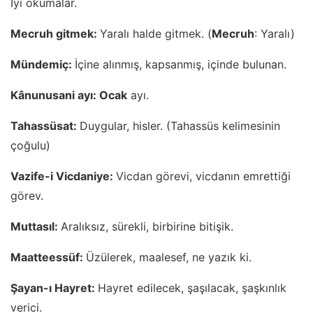
İyi okumalar.
Mecruh gitmek:
Yaralı halde gitmek. (
Mecruh
: Yaralı)
Mündemiç:
İçine alınmış, kapsanmış, içinde bulunan.
Kânunusani ayı: Ocak
ayı.
Tahassüsat:
Duygular, hisler. (Tahassüs kelimesinin
çoğulu)
Vazife-i Vicdaniye:
Vicdan görevi, vicdanın emrettiği
görev.
Muttasıl:
Aralıksız, sürekli, birbirine bitişik.
Maatteessüf:
Üzülerek, maalesef, ne yazık ki.
Şayan-ı Hayret:
Hayret edilecek, şaşılacak, şaşkınlık
verici.