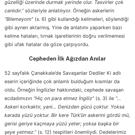
güzelliği üzerinde durmak yerinde olur. Tasvirler çok
canlıdır.”
sözleriyle anlatılıyor. Örneğin askerlerin
“Bilemeyom”
(s. 6) gibi kullandığı kelimeleri, söylendiği
gibi aynen aktarmış. Yine de anlatımı yaparken bazı
kelime hataları, tırnak işaretlerinin doğru verilmemesi
gibi ufak hatalar da göze çarpıyordu.
Cepheden İlk Ağızdan Anılar
52 sayfalık Çanakkale’de Savaşanlar Dediler Ki adlı
eserin içeriğinde çok anlamlı bulduğum kısımlar da
oldu. Örneğin İngilizler hakkındaki, cephede savaşan
ecdadımızın
“Hiç on para etmez İngiliz”
(s. 3) ile
“…
Askeri korkaktır, yani… Denizden gücü çoktur. Yoksa
karada yüzü yoktur. Bir kere Türk’ün askerini gördü mü,
gerisi geriye kaçmaya yüzü yeter; yoksa başka bir
şeye yetmez.”
(s. 12) tespitleri önemliydi. Dedelerimiz