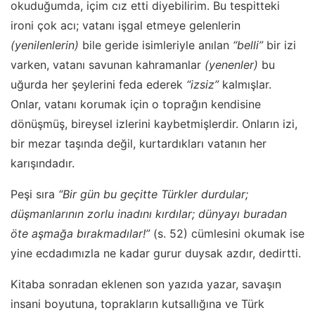
okuduğumda, içim cız etti diyebilirim. Bu tespitteki
ironi çok acı; vatanı işgal etmeye gelenlerin
(yenilenlerin)
bile geride isimleriyle anılan
“belli”
bir izi
varken, vatanı savunan kahramanlar
(yenenler)
bu
uğurda her şeylerini feda ederek
“izsiz”
kalmışlar.
Onlar, vatanı korumak için o toprağın kendisine
dönüşmüş, bireysel izlerini kaybetmişlerdir. Onların izi,
bir mezar taşında değil, kurtardıkları vatanın her
karışındadır.
Peşi sıra
“Bir gün bu geçitte Türkler durdular;
düşmanlarının zorlu inadını kırdılar; dünyayı buradan
öte aşmağa bırakmadılar!”
(s. 52) cümlesini okumak ise
yine ecdadımızla ne kadar gurur duysak azdır, dedirtti.
Kitaba sonradan eklenen son yazıda yazar, savaşın
insani boyutuna, toprakların kutsallığına ve Türk