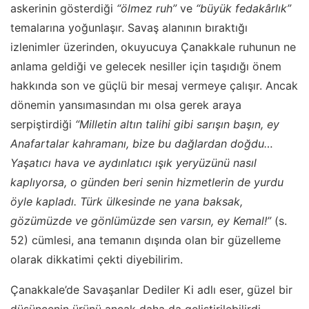
askerinin gösterdiği
“ölmez ruh”
ve
“büyük fedakârlık”
temalarına yoğunlaşır. Savaş alanının bıraktığı
izlenimler üzerinden, okuyucuya Çanakkale ruhunun ne
anlama geldiği ve gelecek nesiller için taşıdığı önem
hakkında son ve güçlü bir mesaj vermeye çalışır. Ancak
dönemin yansımasından mı olsa gerek araya
serpiştirdiği
“Milletin altın talihi gibi sarışın başın, ey
Anafartalar kahramanı, bize bu dağlardan doğdu…
Yaşatıcı hava ve aydınlatıcı ışık yeryüzünü nasıl
kaplıyorsa, o günden beri senin hizmetlerin de yurdu
öyle kapladı. Türk ülkesinde ne yana baksak,
gözümüzde ve gönlümüzde sen varsın, ey Kemal!”
(s.
52) cümlesi, ana temanın dışında olan bir güzelleme
olarak dikkatimi çekti diyebilirim.
Çanakkale’de Savaşanlar Dediler Ki adlı eser, güzel bir
düşüncenin ürünü ancak daha da geliştirilebilirdi