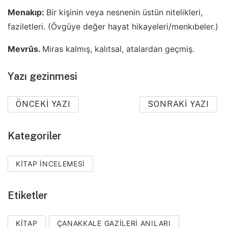
Menakıp:
Bir kişinin veya nesnenin üstün nitelikleri,
faziletleri. (Övgüye değer hayat hikayeleri/menkıbeler.)
Mevrûs.
Miras kalmış, kalıtsal, atalardan geçmiş.
Yazı gezinmesi
ÖNCEKI YAZI
SONRAKI YAZI
Kategoriler
KITAP İNCELEMESI
Etiketler
KITAP
ÇANAKKALE GAZILERI ANILARI