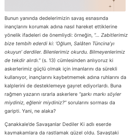
Bunun yanında dedelerimizin savaş esnasında
inançlarını korumak adına nasıl hareket ettiklerine
yönelik ifadeleri de önemliydi: örneğin,
“… Zabitlerimiz
bize tembih ederdi ki: ‘Oğlum, Salâten Tüncina’yı
okuyun’ derdiler. Bilenlerimiz okurdu. Bilmeyenlerimiz
de tekdir alırdı.”
(s. 13) cümlesinden anlıyoruz ki
askerlerimiz güçlü olmak için imanlarını da sürekli
kullanıyor, inançlarını kaybetmemek adına ruhlarını da
kalplerini de desteklemeye gayret ediyorlardı. Buna
rağmen yazarın ısrarla askerlere
“şarkı markı söyler
miydiniz, eğlenir miydiniz?”
sorularını sorması da
garipti. Yani, ne alaka?
Çanakkale’de Savaşanlar Dediler Ki adlı eserde
kaymakamlara da rastlamak güzel oldu. Savaştaki