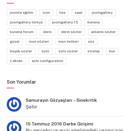
joomla eğitim
icon
lise
saat
joomgallery
joomgallery türkçe
joomgallery 1.5
kunena
kunena forum
derin
derin sözler
anlamlı sözler
güzel
msn sözleri
msn iletileri
söz
büyük sözler
özlü
özlü sözler
strateji
hun
c.aktan
achi configuration
Son Yorumlar
Samurayın Gözyaşları – Sinekritik
Şehir
15 Temmuz 2016 Darbe Girişimi
Bu gerçekçi ve arşiv niteliğindeki yazınız için