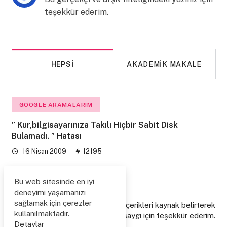
teşekkür ederim.
HEPSI
AKADEMIK MAKALE
GOOGLE ARAMALARIM
” Kur,bilgisayarınıza Takılı Hiçbir Sabit Disk
Bulamadı. ” Hatası
16 Nisan 2009
12195
Bu web sitesinde en iyi
deneyimi yaşamanızı
sağlamak için çerezler
© Copyright 2006/2026. Lütfen içerikleri kaynak belirterek
kullanılmaktadır.
paylaşınız, emeğe gösterdiğiniz saygı için teşekkür ederim.
Detaylar