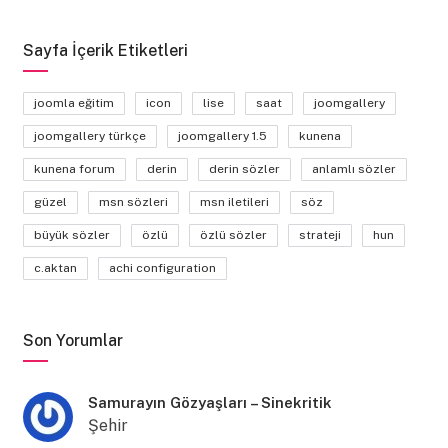
Sayfa İçerik Etiketleri
joomla eğitim
icon
lise
saat
joomgallery
joomgallery türkçe
joomgallery 1.5
kunena
kunena forum
derin
derin sözler
anlamlı sözler
güzel
msn sözleri
msn iletileri
söz
büyük sözler
özlü
özlü sözler
strateji
hun
c.aktan
achi configuration
Son Yorumlar
Samurayın Gözyaşları – Sinekritik
Şehir