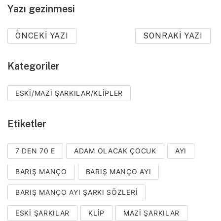
Yazı gezinmesi
ÖNCEKI YAZI
SONRAKI YAZI
Kategoriler
ESKI/MAZI ŞARKILAR/KLIPLER
Etiketler
7 DEN 70 E
ADAM OLACAK ÇOCUK
AYI
BARIŞ MANÇO
BARIŞ MANÇO AYI
BARIŞ MANÇO AYI ŞARKI SÖZLERI
ESKI ŞARKILAR
KLIP
MAZI ŞARKILAR