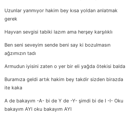
Uzunlar yanmıyor hakim bey kısa yoldan anlatmak
gerek
Hayvan sevgisi tabiki lazım ama herşey karşılıklı
Ben seni seveyim sende beni say ki bozulmasın
ağzımızın tadı
Armudun iyisini zaten o yer bir eli yağda ötekisi balda
Buramıza geldi artık hakim bey takdir sizden birazda
ite kaka
A de bakayım -A- bi de Y de -Y- şimdi bi de I -I- Oku
bakayım AYI oku bakayım AYI