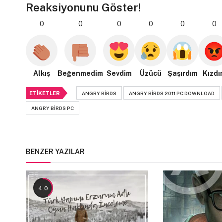
Reaksiyonunu Göster!
0
0
0
0
0
0
Alkış
Beğenmedim
Sevdim
Üzücü
Şaşırdım
Kızdı
ETIKETLER
ANGRY BIRDS
ANGRY BIRDS 2011 PC DOWNLOAD
ANGRY BIRDS PC
BENZER YAZILAR
4.0