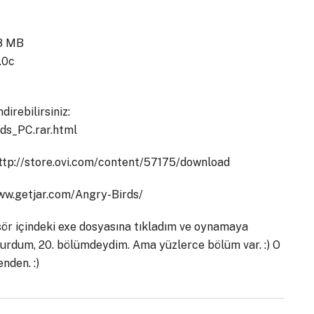
28 MB
.0c
irebilirsiniz:
ds_PC.rar.html
 http://store.ovi.com/content/57175/download
/www.getjar.com/Angry-Birds/
asör içindeki exe dosyasına tıkladım ve oynamaya
 durdum, 20. bölümdeydim. Ama yüzlerce bölüm var. :) O
nden. :)