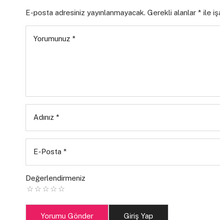
E-posta adresiniz yayınlanmayacak.
Gerekli alanlar
*
ile i
Yorumunuz
*
Adınız
*
E-Posta
*
Değerlendirmeniz
Yorumu Gönder
Giriş Yap