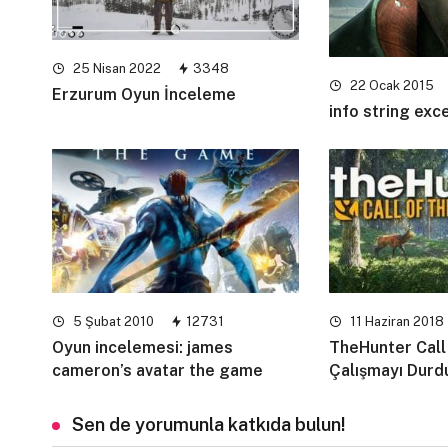
25 Nisan 2022
3348
22 Ocak 2015
Erzurum Oyun İnceleme
info string ex
5 Şubat 2010
12731
11 Haziran 2018
Oyun incelemesi: james
TheHunter Call
cameron’s avatar the game
Çalışmayı Durd
Sen de yorumunla katkıda bulun!