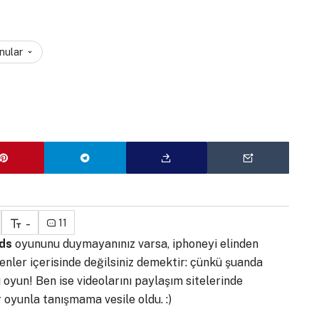
onular
-
11
rds
oyununu duymayanınız varsa, iphoneyi elinden
nler içerisinde değilsiniz demektir: çünkü şuanda
oyun! Ben ise videolarını paylaşım sitelerinde
oyunla tanışmama vesile oldu. :)