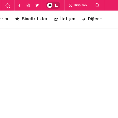
Giriş Yap
erim
SineKritikler
İletişim
Diğer