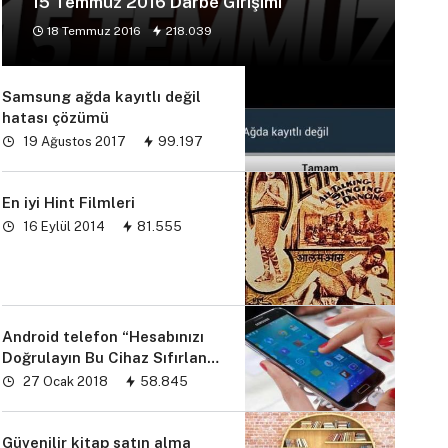
15 Temmuz 2016 Darbe Girişimi
18 Temmuz 2016
218.039
Samsung ağda kayıtlı değil
hatası çözümü
19 Ağustos 2017
99.197
En iyi Hint Filmleri
16 Eylül 2014
81.555
Android telefon “Hesabınızı
Doğrulayın Bu Cihaz Sıfırlandı
sorunu” çözümü
27 Ocak 2018
58.845
Güvenilir kitap satın alma