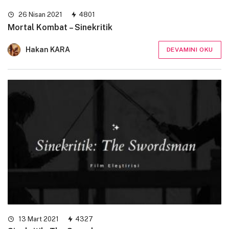
26 Nisan 2021
4801
Mortal Kombat – Sinekritik
Hakan KARA
DEVAMINI OKU
13 Mart 2021
4327