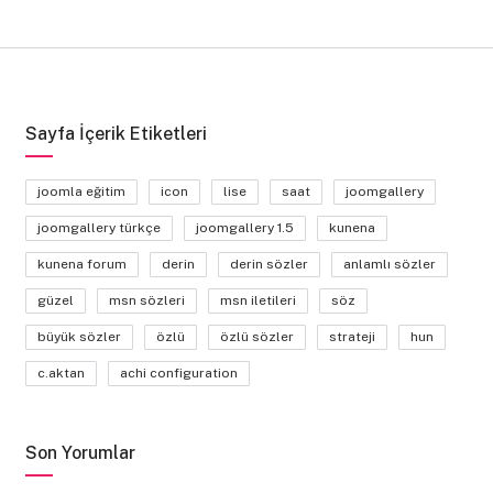
Sayfa İçerik Etiketleri
joomla eğitim
icon
lise
saat
joomgallery
joomgallery türkçe
joomgallery 1.5
kunena
kunena forum
derin
derin sözler
anlamlı sözler
güzel
msn sözleri
msn iletileri
söz
büyük sözler
özlü
özlü sözler
strateji
hun
c.aktan
achi configuration
Son Yorumlar