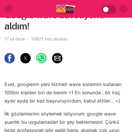
Google wave davetiyemi
aldım!
17 yıl önce
10825 kez okundu
Evet, googlenin yeni hizmeti wave sistemini kullanan
100bin kişiden biri de benim =) En sonunda , bir kaç
aydır ayda bir kez başvuruyordum, kabul ettiler… =)
İlk gözlemlerimi söylemek istiyorum: google wave
şuanlık bu uygulamadan bir şey beklemesin!. Çünkü
biraz profesyonel gibi geldi bana, alışmak çok uzun