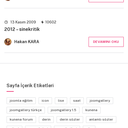
13 Kasım 2009
10602
2012 – sinekritik
Hakan KARA
DEVAMINI OKU
Sayfa İçerik Etiketleri
joomla eğitim
icon
lise
saat
joomgallery
joomgallery türkçe
joomgallery 1.5
kunena
kunena forum
derin
derin sözler
anlamlı sözler