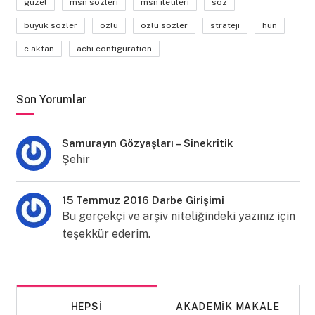
güzel
msn sözleri
msn iletileri
söz
büyük sözler
özlü
özlü sözler
strateji
hun
c.aktan
achi configuration
Son Yorumlar
Samurayın Gözyaşları – Sinekritik
Şehir
15 Temmuz 2016 Darbe Girişimi
Bu gerçekçi ve arşiv niteliğindeki yazınız için
teşekkür ederim.
HEPSI
AKADEMIK MAKALE