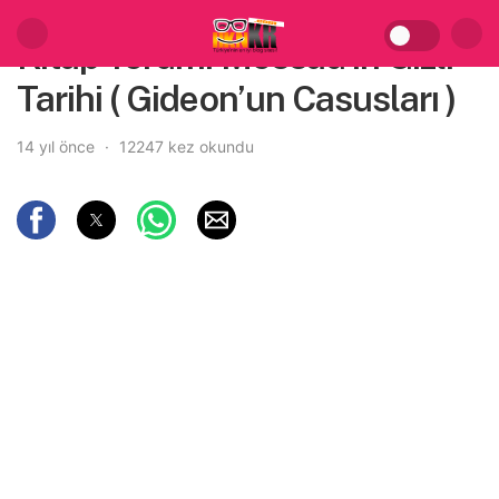
Kitap Yorum: Mossad’ın Gizli
Tarihi ( Gideon’un Casusları )
14 yıl önce
12247 kez okundu