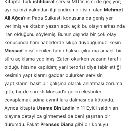
Kitapta Türk
istihbarat
servisi MİT’in ismi de geçiyor;
ayrıca bizi yakından ilgilendiren bir isim olan
Mehmet
Ali Ağca
‘nın Papa Suikastı konusuna da geniş yer
verilmiş ve kitabın yazarı açık açık bu olayın arkasında
İran olduğunu söylemiş. Bunun dışında bir çok olay
konusunda hani haberlerde sıkça duyduğumuz ‘kesin
Mossad
‘ın işi’ denilen tabiri haksız çıkarma amaçlı bir
sürü açıklama yapılmış. Zaten okurken yazarın taraflı
olduğu hissine kapıldım; yani terorist diye tabir ettiği
kesimin yaptıklarını gaddar bulurken servisin
yaptıklarını basit bir çalışma olarak anlatması zoruma
gitti; bir de sürekli Mossad’a gelen eleştirileri
cevaplamak adına ayrıntılara dalması da kötüydü.
Ayrıca kitapta
Usame Bin Ladin
‘in 11 Eylül saldırıları
olayına detaylıca girmemesi de beni şaşırtan bir
durumdu. Fakat
Prenses Diana
gibi bir konuyu