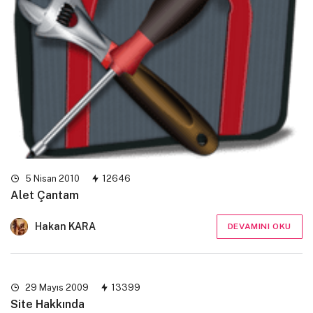
5 Nisan 2010
12646
Alet Çantam
Hakan KARA
DEVAMINI OKU
29 Mayıs 2009
13399
Site Hakkında