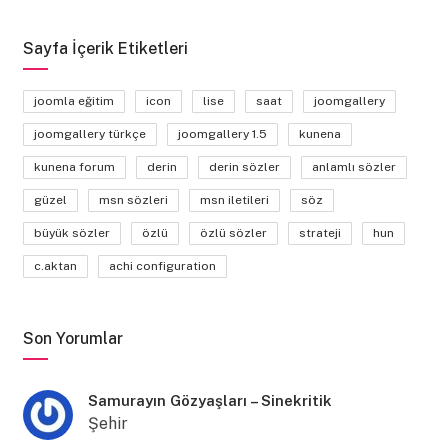
Sayfa İçerik Etiketleri
joomla eğitim
icon
lise
saat
joomgallery
joomgallery türkçe
joomgallery 1.5
kunena
kunena forum
derin
derin sözler
anlamlı sözler
güzel
msn sözleri
msn iletileri
söz
büyük sözler
özlü
özlü sözler
strateji
hun
c.aktan
achi configuration
Son Yorumlar
Samurayın Gözyaşları – Sinekritik
Şehir