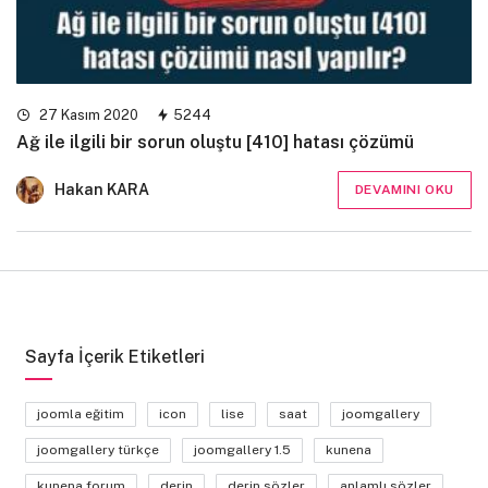
27 Kasım 2020
5244
Ağ ile ilgili bir sorun oluştu [410] hatası çözümü
Hakan KARA
DEVAMINI OKU
Sayfa İçerik Etiketleri
joomla eğitim
icon
lise
saat
joomgallery
joomgallery türkçe
joomgallery 1.5
kunena
kunena forum
derin
derin sözler
anlamlı sözler