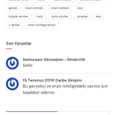
güzel
msn sözleri
msn iletileri
söz
büyük sözler
özlü
özlü sözler
strateji
hun
c.aktan
achi configuration
Son Yorumlar
Samurayın Gözyaşları – Sinekritik
Şehir
15 Temmuz 2016 Darbe Girişimi
Bu gerçekçi ve arşiv niteliğindeki yazınız için
teşekkür ederim.