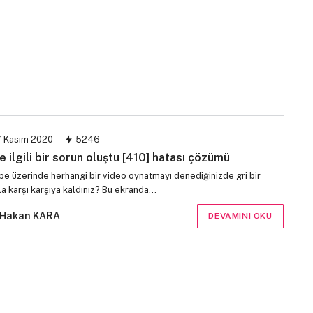
 Kasım 2020
5246
le ilgili bir sorun oluştu [410] hatası çözümü
be üzerinde herhangi bir video oynatmayı denediğinizde gri bir
la karşı karşıya kaldınız? Bu ekranda…
Hakan KARA
DEVAMINI OKU