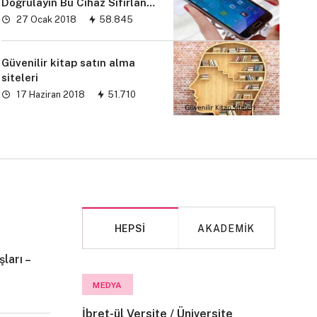
Doğrulayın Bu Cihaz Sıfırlandı
sorunu” çözümü
27 Ocak 2018
58.845
Güvenilir kitap satın alma
siteleri
17 Haziran 2018
51.710
HEPSI
AKADEMIK
ları –
MAKALE
MEDYA
İbret-ül Versite / Üniversite