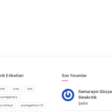
rik Etiketleri
Son Yorumlar
itim
icon
lise
Samurayın Gözyaş
Sinekritik
joomgallery
Şehir
ry türkçe
joomgallery 1.5