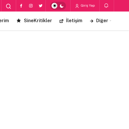
Giriş Yap
erim
SineKritikler
İletişim
Diğer