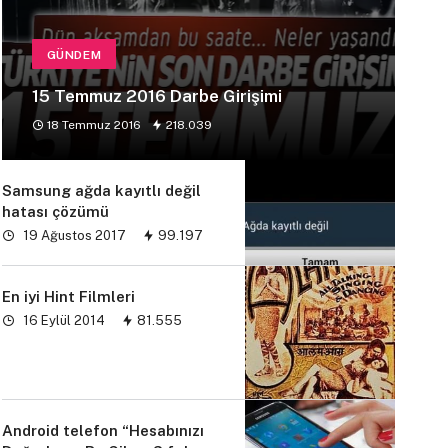
GÜNDEM
15 Temmuz 2016 Darbe Girişimi
18 Temmuz 2016
218.039
Samsung ağda kayıtlı değil
hatası çözümü
19 Ağustos 2017
99.197
En iyi Hint Filmleri
16 Eylül 2014
81.555
Android telefon “Hesabınızı