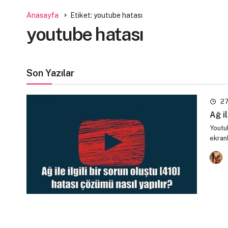
Anasayfa
Etiket: youtube hatası
youtube hatası
Son Yazılar
27
Ağ i
Youtu
ekran