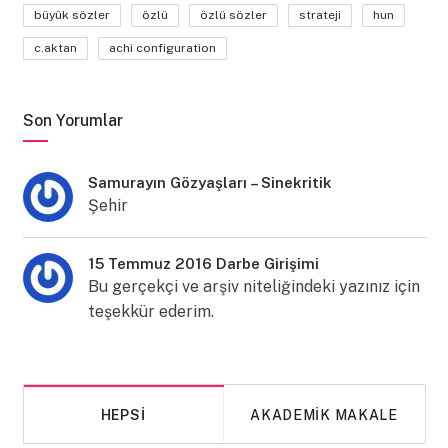
büyük sözler
özlü
özlü sözler
strateji
hun
c.aktan
achi configuration
Son Yorumlar
Samurayın Gözyaşları – Sinekritik
Şehir
15 Temmuz 2016 Darbe Girişimi
Bu gerçekçi ve arşiv niteliğindeki yazınız için
teşekkür ederim.
HEPSI
AKADEMIK MAKALE