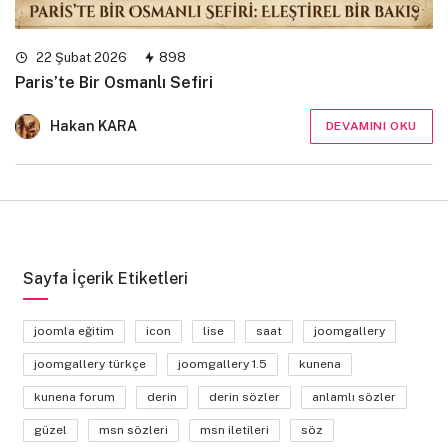
22 Şubat 2026
898
Paris’te Bir Osmanlı Sefiri
Hakan KARA
DEVAMINI OKU
Sayfa İçerik Etiketleri
joomla eğitim
icon
lise
saat
joomgallery
joomgallery türkçe
joomgallery 1.5
kunena
kunena forum
derin
derin sözler
anlamlı sözler
güzel
msn sözleri
msn iletileri
söz