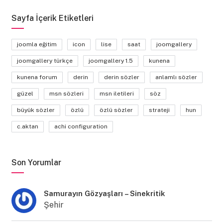
Sayfa İçerik Etiketleri
joomla eğitim
icon
lise
saat
joomgallery
joomgallery türkçe
joomgallery 1.5
kunena
kunena forum
derin
derin sözler
anlamlı sözler
güzel
msn sözleri
msn iletileri
söz
büyük sözler
özlü
özlü sözler
strateji
hun
c.aktan
achi configuration
Son Yorumlar
Samurayın Gözyaşları – Sinekritik
Şehir