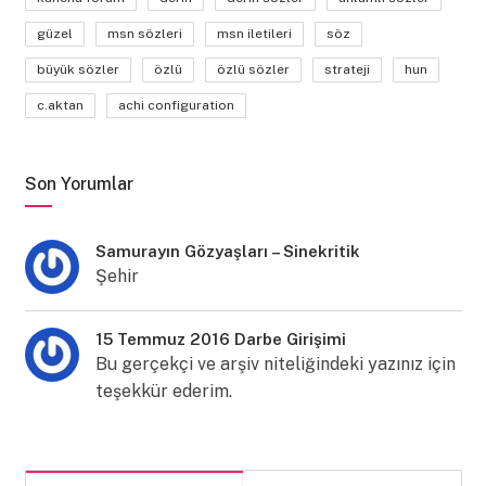
güzel
msn sözleri
msn iletileri
söz
büyük sözler
özlü
özlü sözler
strateji
hun
c.aktan
achi configuration
Son Yorumlar
Samurayın Gözyaşları – Sinekritik
Şehir
15 Temmuz 2016 Darbe Girişimi
Bu gerçekçi ve arşiv niteliğindeki yazınız için
teşekkür ederim.