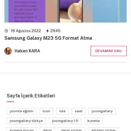
18 Ağustos 2022
2945
Samsung Galaxy M23 5G Format Atma
Hakan KARA
DEVAMINI OKU
Sayfa İçerik Etiketleri
joomla eğitim
icon
lise
saat
joomgallery
joomgallery türkçe
joomgallery 1.5
kunena
kunena forum
derin
derin sözler
anlamlı sözler