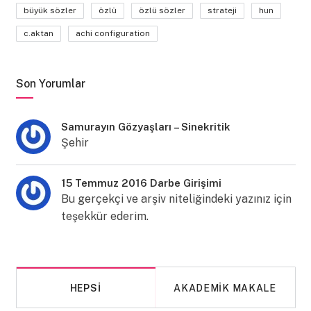
büyük sözler
özlü
özlü sözler
strateji
hun
c.aktan
achi configuration
Son Yorumlar
Samurayın Gözyaşları – Sinekritik
Şehir
15 Temmuz 2016 Darbe Girişimi
Bu gerçekçi ve arşiv niteliğindeki yazınız için
teşekkür ederim.
HEPSI
AKADEMIK MAKALE