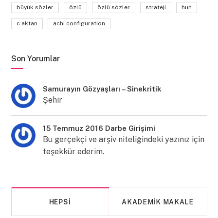
büyük sözler
özlü
özlü sözler
strateji
hun
c.aktan
achi configuration
Son Yorumlar
Samurayın Gözyaşları – Sinekritik
Şehir
15 Temmuz 2016 Darbe Girişimi
Bu gerçekçi ve arşiv niteliğindeki yazınız için
teşekkür ederim.
HEPSI
AKADEMIK MAKALE