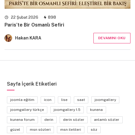
22 Şubat 2026
898
Paris’te Bir Osmanlı Sefiri
Hakan KARA
DEVAMINI OKU
Sayfa İçerik Etiketleri
joomla eğitim
icon
lise
saat
joomgallery
joomgallery türkçe
joomgallery 1.5
kunena
kunena forum
derin
derin sözler
anlamlı sözler
güzel
msn sözleri
msn iletileri
söz