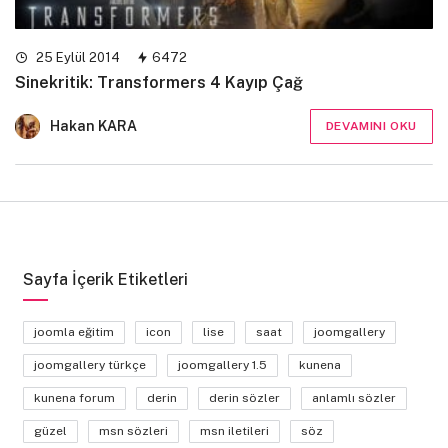
25 Eylül 2014
6472
Sinekritik: Transformers 4 Kayıp Çağ
Hakan KARA
DEVAMINI OKU
Sayfa İçerik Etiketleri
joomla eğitim
icon
lise
saat
joomgallery
joomgallery türkçe
joomgallery 1.5
kunena
kunena forum
derin
derin sözler
anlamlı sözler
güzel
msn sözleri
msn iletileri
söz