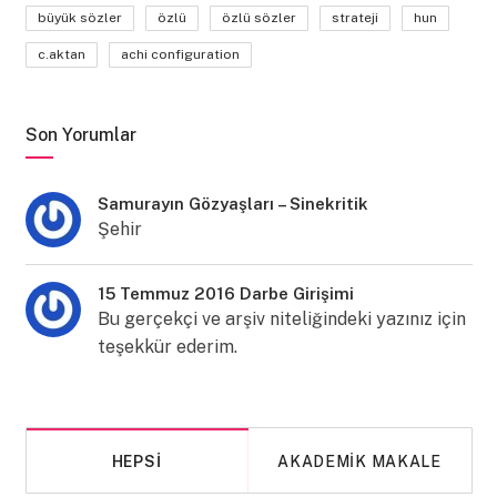
büyük sözler
özlü
özlü sözler
strateji
hun
c.aktan
achi configuration
Son Yorumlar
Samurayın Gözyaşları – Sinekritik
Şehir
15 Temmuz 2016 Darbe Girişimi
Bu gerçekçi ve arşiv niteliğindeki yazınız için
teşekkür ederim.
HEPSI
AKADEMIK MAKALE