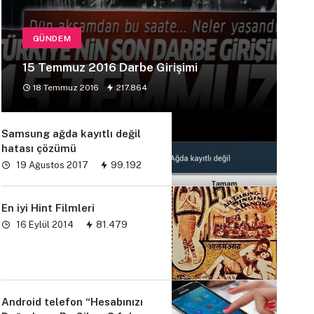
GÜNDEM
15 Temmuz 2016 Darbe Girişimi
18 Temmuz 2016
217.864
Samsung ağda kayıtlı değil
hatası çözümü
19 Ağustos 2017
99.192
En iyi Hint Filmleri
16 Eylül 2014
81.479
Android telefon “Hesabınızı