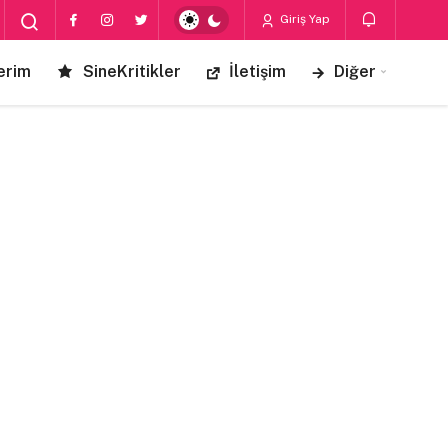
Giriş Yap
erim
SineKritikler
İletişim
Diğer