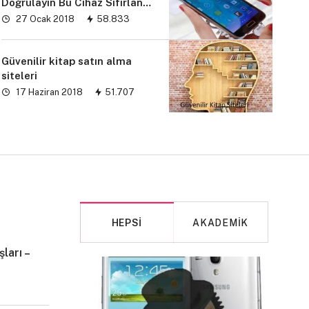
Doğrulayın Bu Cihaz Sıfırlandı
sorunu” çözümü
27 Ocak 2018
58.833
Güvenilir kitap satın alma
siteleri
17 Haziran 2018
51.707
HEPSI
AKADEMIK
ları –
MAKALE