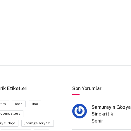
rik Etiketleri
Son Yorumlar
itim
icon
lise
Samurayın Gözyaş
Sinekritik
joomgallery
Şehir
ry türkçe
joomgallery 1.5