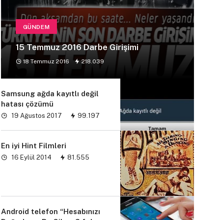
GÜNDEM
15 Temmuz 2016 Darbe Girişimi
18 Temmuz 2016
218.039
Samsung ağda kayıtlı değil
hatası çözümü
19 Ağustos 2017
99.197
En iyi Hint Filmleri
16 Eylül 2014
81.555
Android telefon “Hesabınızı