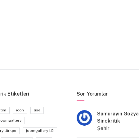
rik Etiketleri
Son Yorumlar
itim
icon
lise
Samurayın Gözyaş
Sinekritik
joomgallery
Şehir
ry türkçe
joomgallery 1.5