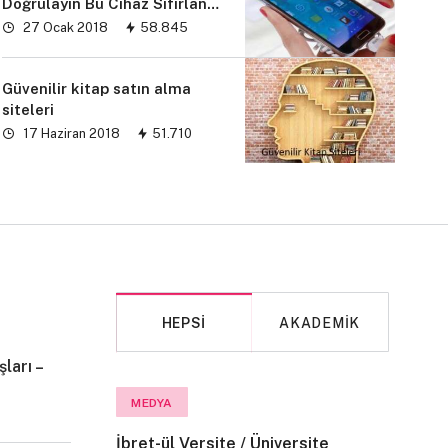
Doğrulayın Bu Cihaz Sıfırlandı
sorunu” çözümü
27 Ocak 2018
58.845
Güvenilir kitap satın alma
siteleri
17 Haziran 2018
51.710
HEPSI
AKADEMIK
ları –
MAKALE
MEDYA
İbret-ül Versite / Üniversite