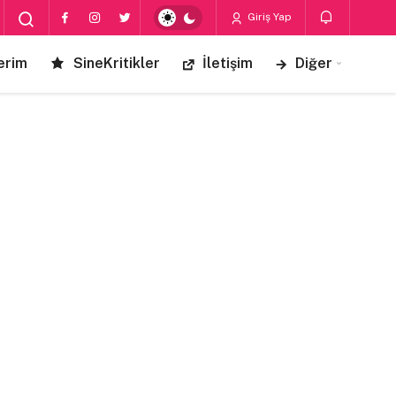
Giriş Yap
erim
SineKritikler
İletişim
Diğer