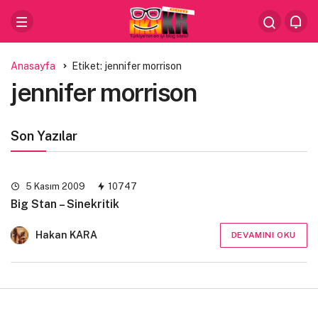
Anasayfa
Etiket: jennifer morrison
jennifer morrison
Son Yazılar
5 Kasım 2009
10747
Big Stan – Sinekritik
Hakan KARA
DEVAMINI OKU