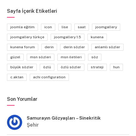
Sayfa İçerik Etiketleri
joomla eğitim
icon
lise
saat
joomgallery
joomgallery türkçe
joomgallery 1.5
kunena
kunena forum
derin
derin sözler
anlamlı sözler
güzel
msn sözleri
msn iletileri
söz
büyük sözler
özlü
özlü sözler
strateji
hun
c.aktan
achi configuration
Son Yorumlar
Samurayın Gözyaşları – Sinekritik
Şehir