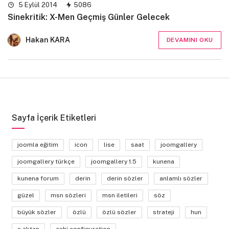
5 Eylül 2014
5086
Sinekritik: X-Men Geçmiş Günler Gelecek
Hakan KARA
DEVAMINI OKU
Sayfa İçerik Etiketleri
joomla eğitim
icon
lise
saat
joomgallery
joomgallery türkçe
joomgallery 1.5
kunena
kunena forum
derin
derin sözler
anlamlı sözler
güzel
msn sözleri
msn iletileri
söz
büyük sözler
özlü
özlü sözler
strateji
hun