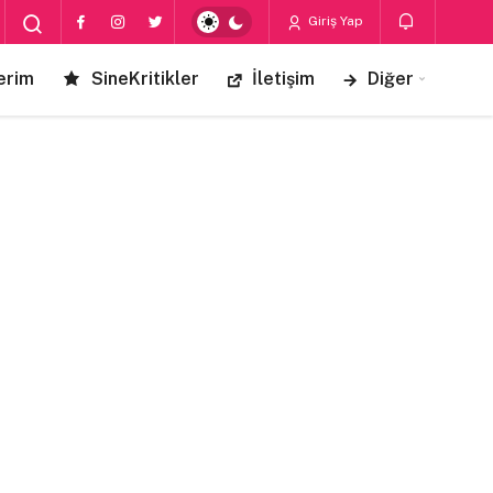
Giriş Yap
erim
SineKritikler
İletişim
Diğer