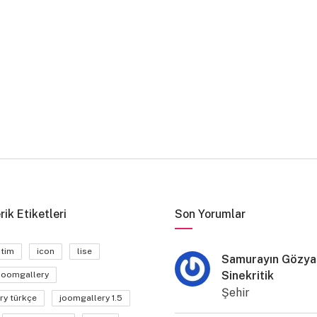
rik Etiketleri
Son Yorumlar
itim
icon
lise
Samurayın Gözyaş
Sinekritik
joomgallery
Şehir
ry türkçe
joomgallery 1.5