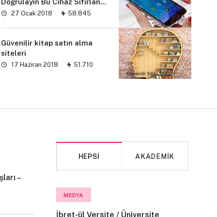
Doğrulayın Bu Cihaz Sıfırlandı
sorunu” çözümü
27 Ocak 2018
58.845
Güvenilir kitap satın alma
siteleri
17 Haziran 2018
51.710
HEPSI
AKADEMIK
ları –
MAKALE
MEDYA
İbret-ül Versite / Üniversite