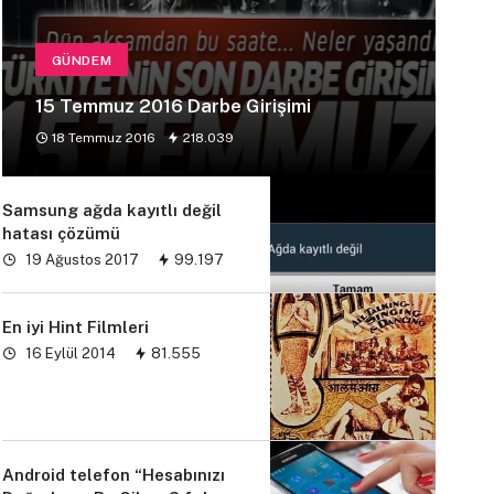
GÜNDEM
15 Temmuz 2016 Darbe Girişimi
18 Temmuz 2016
218.039
Samsung ağda kayıtlı değil
hatası çözümü
19 Ağustos 2017
99.197
En iyi Hint Filmleri
16 Eylül 2014
81.555
Android telefon “Hesabınızı