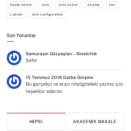
büyük sözler
özlü
özlü sözler
strateji
hun
c.aktan
achi configuration
Son Yorumlar
Samurayın Gözyaşları – Sinekritik
Şehir
15 Temmuz 2016 Darbe Girişimi
Bu gerçekçi ve arşiv niteliğindeki yazınız için
teşekkür ederim.
HEPSI
AKADEMIK MAKALE