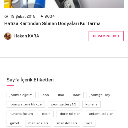
19 Şubat 2015
9634
Hafıza Kartından Silinen Dosyaları Kurtarma
Hakan KARA
DEVAMINI OKU
Sayfa İçerik Etiketleri
joomla eğitim
icon
lise
saat
joomgallery
joomgallery türkçe
joomgallery 1.5
kunena
kunena forum
derin
derin sözler
anlamlı sözler
güzel
msn sözleri
msn iletileri
söz