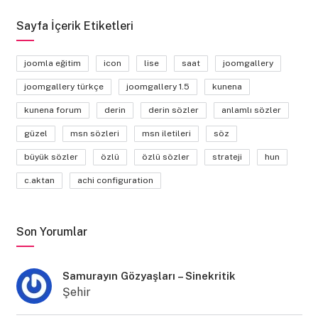
Sayfa İçerik Etiketleri
joomla eğitim
icon
lise
saat
joomgallery
joomgallery türkçe
joomgallery 1.5
kunena
kunena forum
derin
derin sözler
anlamlı sözler
güzel
msn sözleri
msn iletileri
söz
büyük sözler
özlü
özlü sözler
strateji
hun
c.aktan
achi configuration
Son Yorumlar
Samurayın Gözyaşları – Sinekritik
Şehir