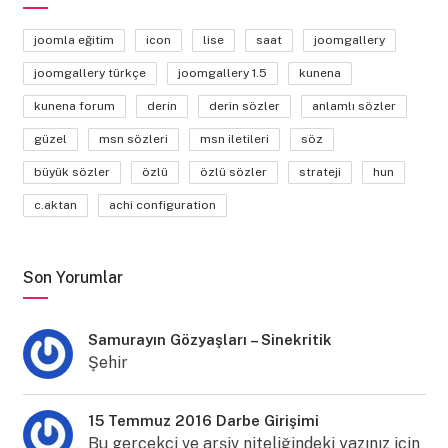
joomla eğitim
icon
lise
saat
joomgallery
joomgallery türkçe
joomgallery 1.5
kunena
kunena forum
derin
derin sözler
anlamlı sözler
güzel
msn sözleri
msn iletileri
söz
büyük sözler
özlü
özlü sözler
strateji
hun
c.aktan
achi configuration
Son Yorumlar
Samurayın Gözyaşları – Sinekritik
Şehir
15 Temmuz 2016 Darbe Girişimi
Bu gerçekçi ve arşiv niteliğindeki yazınız için