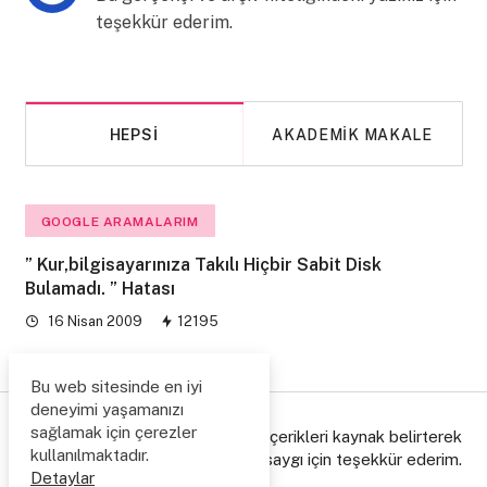
teşekkür ederim.
HEPSI
AKADEMIK MAKALE
GOOGLE ARAMALARIM
” Kur,bilgisayarınıza Takılı Hiçbir Sabit Disk
Bulamadı. ” Hatası
16 Nisan 2009
12195
Bu web sitesinde en iyi
deneyimi yaşamanızı
sağlamak için çerezler
© Copyright 2006/2026. Lütfen içerikleri kaynak belirterek
kullanılmaktadır.
paylaşınız, emeğe gösterdiğiniz saygı için teşekkür ederim.
Detaylar