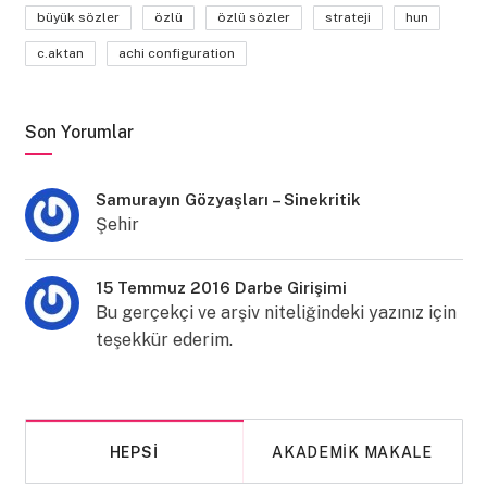
büyük sözler
özlü
özlü sözler
strateji
hun
c.aktan
achi configuration
Son Yorumlar
Samurayın Gözyaşları – Sinekritik
Şehir
15 Temmuz 2016 Darbe Girişimi
Bu gerçekçi ve arşiv niteliğindeki yazınız için
teşekkür ederim.
HEPSI
AKADEMIK MAKALE