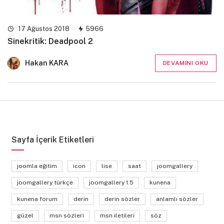
17 Ağustos 2018
5966
Sinekritik: Deadpool 2
Hakan KARA
DEVAMINI OKU
Sayfa İçerik Etiketleri
joomla eğitim
icon
lise
saat
joomgallery
joomgallery türkçe
joomgallery 1.5
kunena
kunena forum
derin
derin sözler
anlamlı sözler
güzel
msn sözleri
msn iletileri
söz