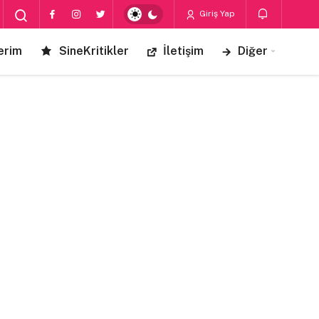
Giriş Yap
erim
SineKritikler
İletişim
Diğer