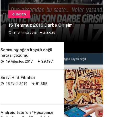
GÜNDEM
15 Temmuz 2016 Darbe Girişimi
18 Temmuz 2016
218.039
Samsung ağda kayıtlı değil
hatası çözümü
19 Ağustos 2017
99.197
En iyi Hint Filmleri
16 Eylül 2014
81.555
Android telefon “Hesabınızı