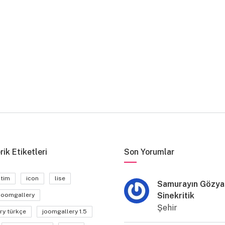
rik Etiketleri
Son Yorumlar
itim
icon
lise
Samurayın Gözyaş
Sinekritik
joomgallery
Şehir
ry türkçe
joomgallery 1.5