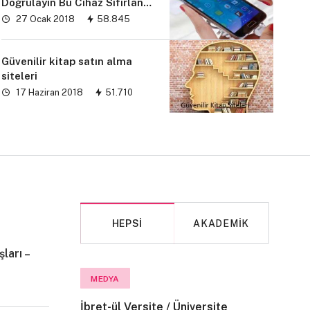
Doğrulayın Bu Cihaz Sıfırlandı
sorunu” çözümü
27 Ocak 2018
58.845
Güvenilir kitap satın alma
siteleri
17 Haziran 2018
51.710
HEPSI
AKADEMIK
ları –
MAKALE
MEDYA
İbret-ül Versite / Üniversite