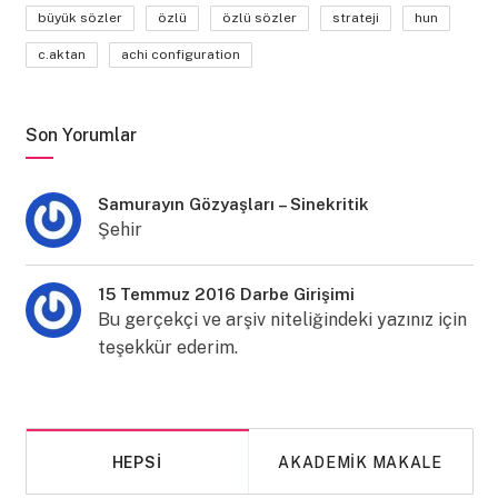
büyük sözler
özlü
özlü sözler
strateji
hun
c.aktan
achi configuration
Son Yorumlar
Samurayın Gözyaşları – Sinekritik
Şehir
15 Temmuz 2016 Darbe Girişimi
Bu gerçekçi ve arşiv niteliğindeki yazınız için
teşekkür ederim.
HEPSI
AKADEMIK MAKALE