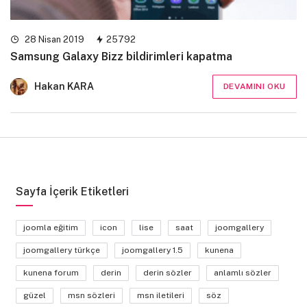
28 Nisan 2019
25792
Samsung Galaxy Bizz bildirimleri kapatma
Hakan KARA
DEVAMINI OKU
Sayfa İçerik Etiketleri
joomla eğitim
icon
lise
saat
joomgallery
joomgallery türkçe
joomgallery 1.5
kunena
kunena forum
derin
derin sözler
anlamlı sözler
güzel
msn sözleri
msn iletileri
söz