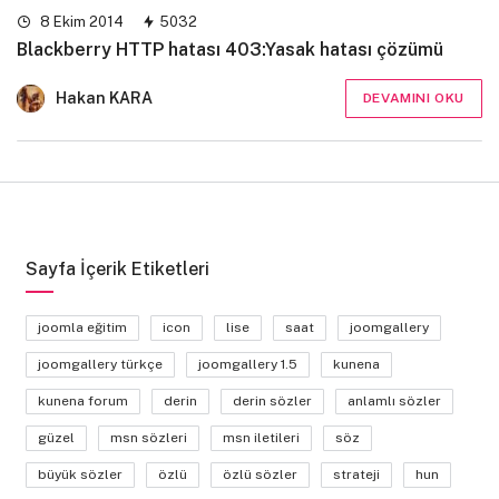
8 Ekim 2014
5032
Blackberry HTTP hatası 403:Yasak hatası çözümü
Hakan KARA
DEVAMINI OKU
Sayfa İçerik Etiketleri
joomla eğitim
icon
lise
saat
joomgallery
joomgallery türkçe
joomgallery 1.5
kunena
kunena forum
derin
derin sözler
anlamlı sözler
güzel
msn sözleri
msn iletileri
söz
büyük sözler
özlü
özlü sözler
strateji
hun