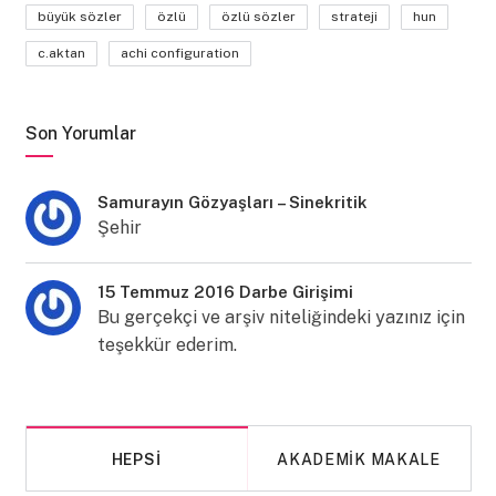
büyük sözler
özlü
özlü sözler
strateji
hun
c.aktan
achi configuration
Son Yorumlar
Samurayın Gözyaşları – Sinekritik
Şehir
15 Temmuz 2016 Darbe Girişimi
Bu gerçekçi ve arşiv niteliğindeki yazınız için
teşekkür ederim.
HEPSI
AKADEMIK MAKALE