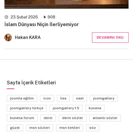
23 Şubat 2026
908
İslam Dünyası Niçin İlerliyemiyor
Hakan KARA
DEVAMINI OKU
Sayfa İçerik Etiketleri
joomla eğitim
icon
lise
saat
joomgallery
joomgallery türkçe
joomgallery 1.5
kunena
kunena forum
derin
derin sözler
anlamlı sözler
güzel
msn sözleri
msn iletileri
söz