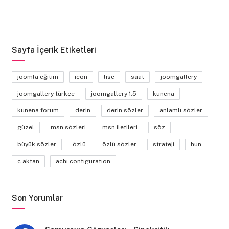
Sayfa İçerik Etiketleri
joomla eğitim
icon
lise
saat
joomgallery
joomgallery türkçe
joomgallery 1.5
kunena
kunena forum
derin
derin sözler
anlamlı sözler
güzel
msn sözleri
msn iletileri
söz
büyük sözler
özlü
özlü sözler
strateji
hun
c.aktan
achi configuration
Son Yorumlar