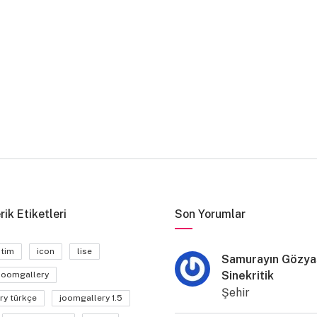
rik Etiketleri
Son Yorumlar
itim
icon
lise
Samurayın Gözyaş
Sinekritik
joomgallery
Şehir
ry türkçe
joomgallery 1.5