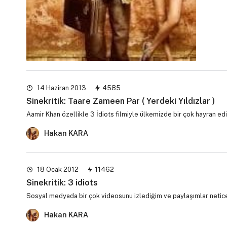
14 Haziran 2013
4585
Sinekritik: Taare Zameen Par ( Yerdeki Yıldızlar )
Aamir Khan özellikle 3 İdiots filmiyle ülkemizde bir çok hayran ed
Hakan KARA
18 Ocak 2012
11462
Sinekritik: 3 idiots
Sosyal medyada bir çok videosunu izlediğim ve paylaşımlar netices
Hakan KARA