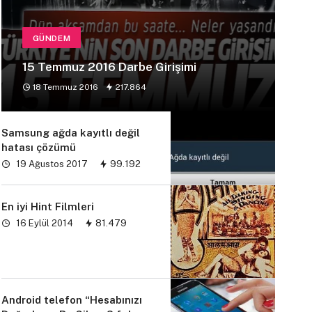
GÜNDEM
15 Temmuz 2016 Darbe Girişimi
18 Temmuz 2016
217.864
Samsung ağda kayıtlı değil
hatası çözümü
19 Ağustos 2017
99.192
En iyi Hint Filmleri
16 Eylül 2014
81.479
Android telefon “Hesabınızı