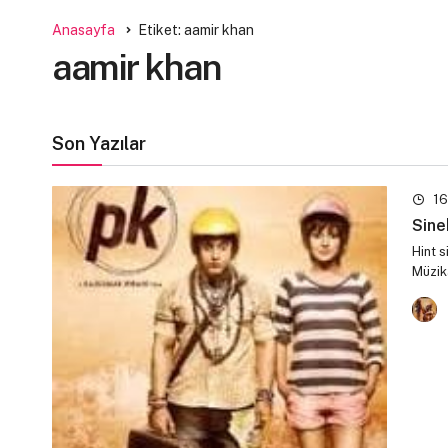
Anasayfa
Etiket: aamir khan
aamir khan
Son Yazılar
16
Sine
Hint 
Müzik