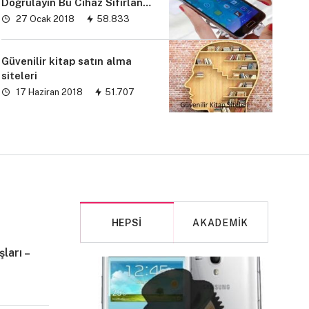
Doğrulayın Bu Cihaz Sıfırlandı
sorunu” çözümü
27 Ocak 2018
58.833
Güvenilir kitap satın alma
siteleri
17 Haziran 2018
51.707
HEPSI
AKADEMIK
ları –
MAKALE