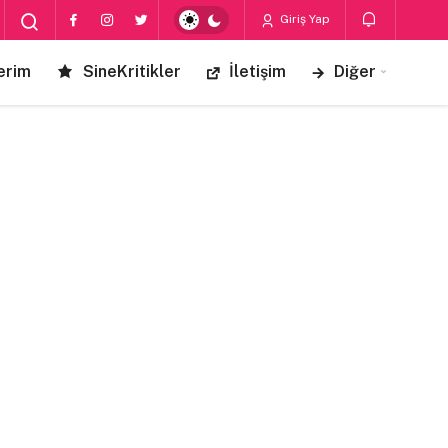
Giriş Yap
erim
SineKritikler
İletişim
Diğer