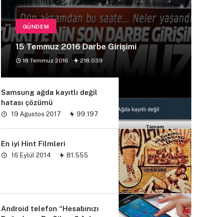
GÜNDEM
15 Temmuz 2016 Darbe Girişimi
18 Temmuz 2016
218.039
Samsung ağda kayıtlı değil
hatası çözümü
19 Ağustos 2017
99.197
En iyi Hint Filmleri
16 Eylül 2014
81.555
Android telefon “Hesabınızı