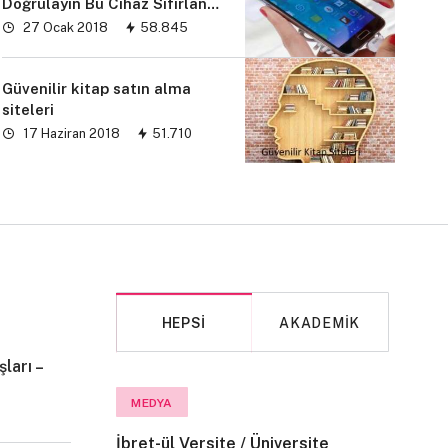
Doğrulayın Bu Cihaz Sıfırlandı
sorunu” çözümü
27 Ocak 2018
58.845
Güvenilir kitap satın alma
siteleri
17 Haziran 2018
51.710
HEPSI
AKADEMIK
ları –
MAKALE
MEDYA
İbret-ül Versite / Üniversite