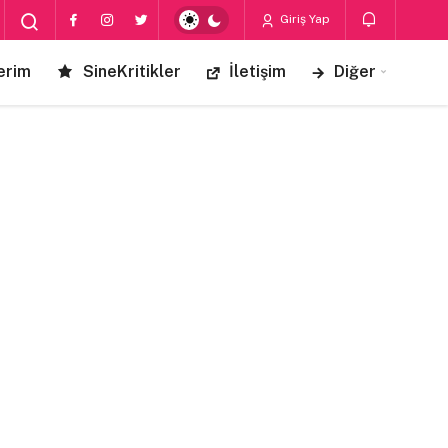
Giriş Yap
erim
SineKritikler
İletişim
Diğer