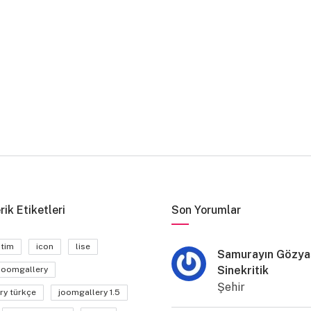
rik Etiketleri
Son Yorumlar
itim
icon
lise
Samurayın Gözyaş
Sinekritik
joomgallery
Şehir
ry türkçe
joomgallery 1.5