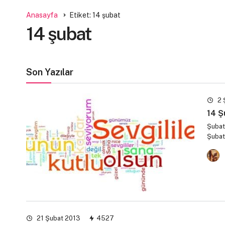
Anasayfa
Etiket: 14 şubat
14 şubat
Son Yazılar
2 
14 Ş
Şubat
Şubat
21 Şubat 2013
4527