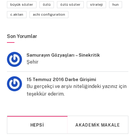
büyük sözler
özlü
özlü sözler
strateji
hun
c.aktan
achi configuration
Son Yorumlar
Samurayın Gözyaşları – Sinekritik
Şehir
15 Temmuz 2016 Darbe Girişimi
Bu gerçekçi ve arşiv niteliğindeki yazınız için
teşekkür ederim.
HEPSI
AKADEMIK MAKALE