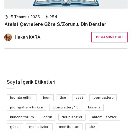
5 Temmuz 2026
254
Ateist Çevrelere Göre S/Zorunlu Din Dersleri
Hakan KARA
DEVAMINI OKU
Sayfa İçerik Etiketleri
joomla eğitim
icon
lise
saat
joomgallery
joomgallery türkçe
joomgallery 1.5
kunena
kunena forum
derin
derin sözler
anlamlı sözler
güzel
msn sözleri
msn iletileri
söz