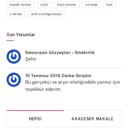
büyük sözler
özlü
özlü sözler
strateji
hun
c.aktan
achi configuration
Son Yorumlar
Samurayın Gözyaşları – Sinekritik
Şehir
15 Temmuz 2016 Darbe Girişimi
Bu gerçekçi ve arşiv niteliğindeki yazınız için
teşekkür ederim.
HEPSI
AKADEMIK MAKALE