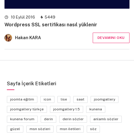
10 Eylül 2016
5449
Wordpress SSL sertifikası nasıl yüklenir
Hakan KARA
DEVAMINI OKU
Sayfa İçerik Etiketleri
joomla eğitim
icon
lise
saat
joomgallery
joomgallery türkçe
joomgallery 1.5
kunena
kunena forum
derin
derin sözler
anlamlı sözler
güzel
msn sözleri
msn iletileri
söz