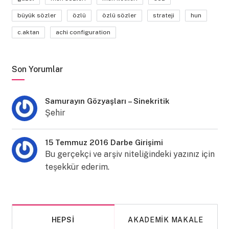
büyük sözler
özlü
özlü sözler
strateji
hun
c.aktan
achi configuration
Son Yorumlar
Samurayın Gözyaşları – Sinekritik
Şehir
15 Temmuz 2016 Darbe Girişimi
Bu gerçekçi ve arşiv niteliğindeki yazınız için
teşekkür ederim.
HEPSI
AKADEMIK MAKALE