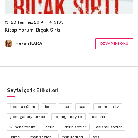
23 Temmuz 2014
5195
Kitap Yorum: Bıçak Sırtı
Hakan KARA
DEVAMINI OKU
Sayfa İçerik Etiketleri
joomla eğitim
icon
lise
saat
joomgallery
joomgallery türkçe
joomgallery 1.5
kunena
kunena forum
derin
derin sözler
anlamlı sözler
güzel
msn sözleri
msn iletileri
söz