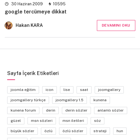
30 Haziran 2009
10595
google tercümeye dikkat
Hakan KARA
DEVAMINI OKU
Sayfa İçerik Etiketleri
joomla eğitim
icon
lise
saat
joomgallery
joomgallery türkçe
joomgallery 1.5
kunena
kunena forum
derin
derin sözler
anlamlı sözler
güzel
msn sözleri
msn iletileri
söz
büyük sözler
özlü
özlü sözler
strateji
hun