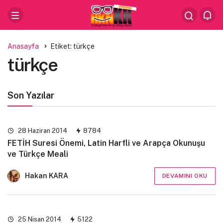
Anasayfa
Etiket: türkçe
türkçe
Son Yazılar
28 Haziran 2014
8784
FETİH Suresi Önemi, Latin Harfli ve Arapça Okunuşu
ve Türkçe Meali
Hakan KARA
DEVAMINI OKU
25 Nisan 2014
5122