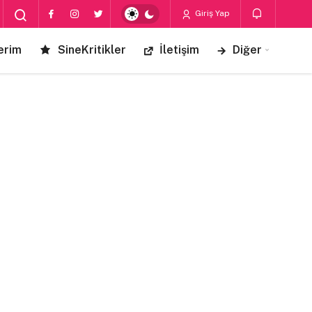
Giriş Yap
erim
SineKritikler
İletişim
Diğer