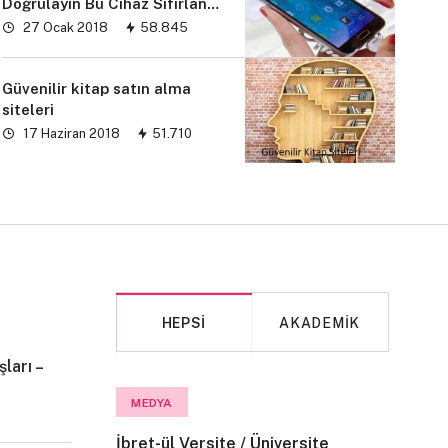
Doğrulayın Bu Cihaz Sıfırlandı
sorunu” çözümü
27 Ocak 2018
58.845
Güvenilir kitap satın alma
siteleri
17 Haziran 2018
51.710
HEPSI
AKADEMIK
ları –
MAKALE
MEDYA
İbret-ül Versite / Üniversite