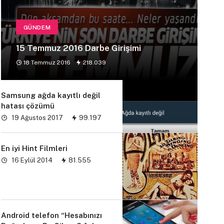
GÜNDEM
15 Temmuz 2016 Darbe Girişimi
18 Temmuz 2016
218.039
Samsung ağda kayıtlı değil
hatası çözümü
19 Ağustos 2017
99.197
En iyi Hint Filmleri
16 Eylül 2014
81.555
Android telefon “Hesabınızı