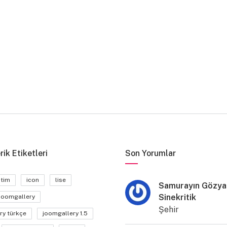
rik Etiketleri
Son Yorumlar
itim
icon
lise
Samurayın Gözyaş
Sinekritik
joomgallery
Şehir
ry türkçe
joomgallery 1.5