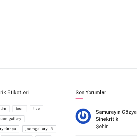
rik Etiketleri
Son Yorumlar
itim
icon
lise
Samurayın Gözyaş
Sinekritik
joomgallery
Şehir
ry türkçe
joomgallery 1.5