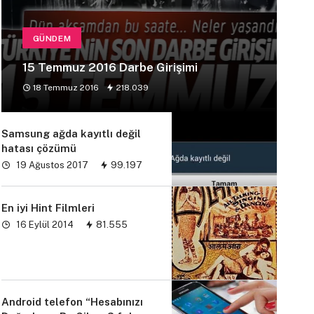
GÜNDEM
15 Temmuz 2016 Darbe Girişimi
18 Temmuz 2016
218.039
Samsung ağda kayıtlı değil
hatası çözümü
19 Ağustos 2017
99.197
En iyi Hint Filmleri
16 Eylül 2014
81.555
Android telefon “Hesabınızı