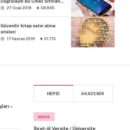
Doğrulayın Bu Cihaz Sıfırlandı
sorunu” çözümü
27 Ocak 2018
58.845
Güvenilir kitap satın alma
siteleri
17 Haziran 2018
51.710
HEPSI
AKADEMIK
ları –
MAKALE
MEDYA
İbret-ül Versite / Üniversite