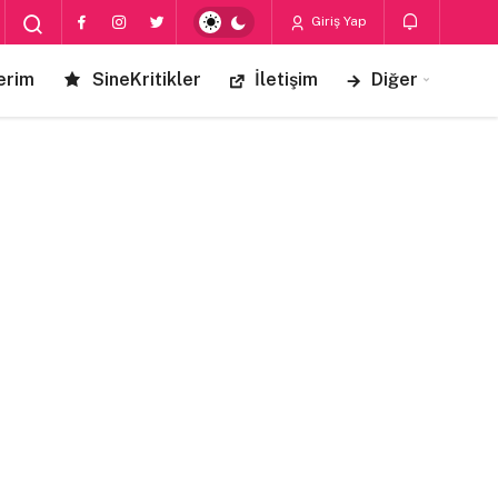
Giriş Yap
erim
SineKritikler
İletişim
Diğer