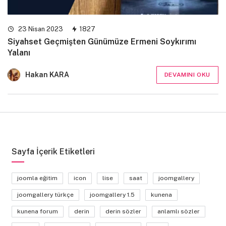
23 Nisan 2023
1827
Siyahset Geçmişten Günümüze Ermeni Soykırımı
Yalanı
Hakan KARA
DEVAMINI OKU
Sayfa İçerik Etiketleri
joomla eğitim
icon
lise
saat
joomgallery
joomgallery türkçe
joomgallery 1.5
kunena
kunena forum
derin
derin sözler
anlamlı sözler