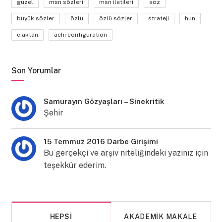
güzel
msn sözleri
msn iletileri
söz
büyük sözler
özlü
özlü sözler
strateji
hun
c.aktan
achi configuration
Son Yorumlar
Samurayın Gözyaşları – Sinekritik
Şehir
15 Temmuz 2016 Darbe Girişimi
Bu gerçekçi ve arşiv niteliğindeki yazınız için
teşekkür ederim.
HEPSI
AKADEMIK MAKALE