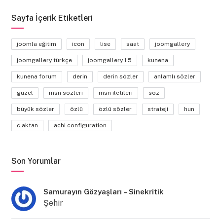
Sayfa İçerik Etiketleri
joomla eğitim
icon
lise
saat
joomgallery
joomgallery türkçe
joomgallery 1.5
kunena
kunena forum
derin
derin sözler
anlamlı sözler
güzel
msn sözleri
msn iletileri
söz
büyük sözler
özlü
özlü sözler
strateji
hun
c.aktan
achi configuration
Son Yorumlar
Samurayın Gözyaşları – Sinekritik
Şehir