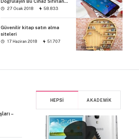
Doğrulayın Bu Cihaz Sıfırlandı
sorunu” çözümü
27 Ocak 2018
58.833
Güvenilir kitap satın alma
siteleri
17 Haziran 2018
51.707
HEPSI
AKADEMIK
ları –
MAKALE