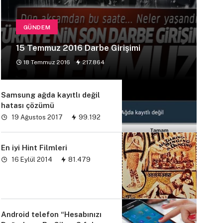
GÜNDEM
15 Temmuz 2016 Darbe Girişimi
18 Temmuz 2016
217.864
Samsung ağda kayıtlı değil
hatası çözümü
19 Ağustos 2017
99.192
En iyi Hint Filmleri
16 Eylül 2014
81.479
Android telefon “Hesabınızı