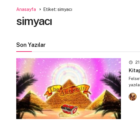
Anasayfa
Etiket: simyacı
simyacı
Son Yazılar
21
Kita
Felsef
yazıla