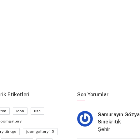
rik Etiketleri
Son Yorumlar
itim
icon
lise
Samurayın Gözyaş
Sinekritik
joomgallery
Şehir
ry türkçe
joomgallery 1.5