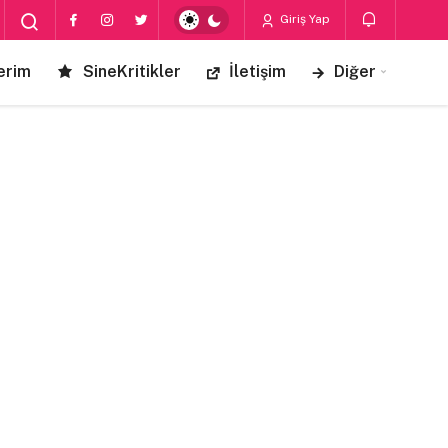
Giriş Yap
erim
SineKritikler
İletişim
Diğer