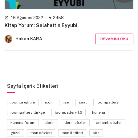
16 Ağustos 2022
2458
Kitap Yorum: Selahattin Eyyubi
Hakan KARA
DEVAMINI OKU
Sayfa İçerik Etiketleri
joomla eğitim
icon
lise
saat
joomgallery
joomgallery türkçe
joomgallery 1.5
kunena
kunena forum
derin
derin sözler
anlamlı sözler
güzel
msn sözleri
msn iletileri
söz