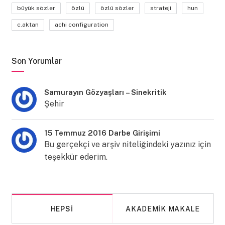
büyük sözler
özlü
özlü sözler
strateji
hun
c.aktan
achi configuration
Son Yorumlar
Samurayın Gözyaşları – Sinekritik
Şehir
15 Temmuz 2016 Darbe Girişimi
Bu gerçekçi ve arşiv niteliğindeki yazınız için
teşekkür ederim.
HEPSI
AKADEMIK MAKALE