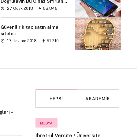
Doğrulayın Bu Cihaz Sıfırlandı
sorunu” çözümü
27 Ocak 2018
58.845
Güvenilir kitap satın alma
siteleri
17 Haziran 2018
51.710
HEPSI
AKADEMIK
ları –
MAKALE
MEDYA
İbret-ül Versite / Üniversite