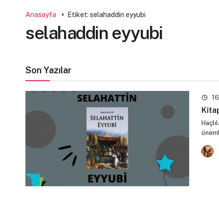
Anasayfa
Etiket: selahaddin eyyubi
selahaddin eyyubi
Son Yazılar
16
Kita
Haçlıl
önemli