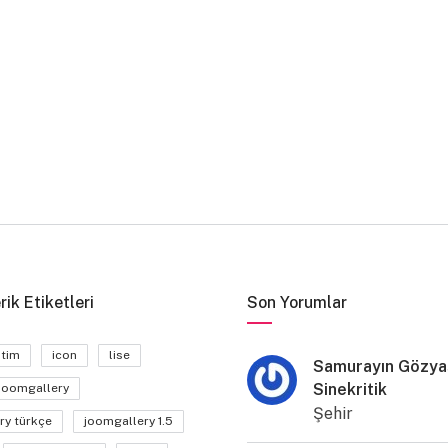
rik Etiketleri
Son Yorumlar
itim
icon
lise
Samurayın Gözyaş
Sinekritik
joomgallery
Şehir
ry türkçe
joomgallery 1.5