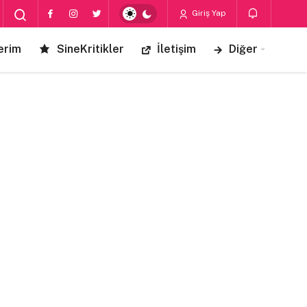
Giriş Yap
erim
SineKritikler
İletişim
Diğer