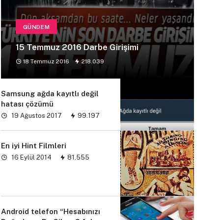
GÜNDEM
15 Temmuz 2016 Darbe Girişimi
18 Temmuz 2016
218.039
Samsung ağda kayıtlı değil
hatası çözümü
19 Ağustos 2017
99.197
En iyi Hint Filmleri
16 Eylül 2014
81.555
Android telefon “Hesabınızı