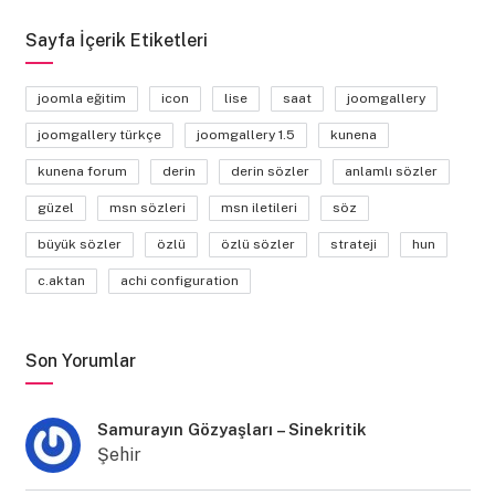
Sayfa İçerik Etiketleri
joomla eğitim
icon
lise
saat
joomgallery
joomgallery türkçe
joomgallery 1.5
kunena
kunena forum
derin
derin sözler
anlamlı sözler
güzel
msn sözleri
msn iletileri
söz
büyük sözler
özlü
özlü sözler
strateji
hun
c.aktan
achi configuration
Son Yorumlar
Samurayın Gözyaşları – Sinekritik
Şehir